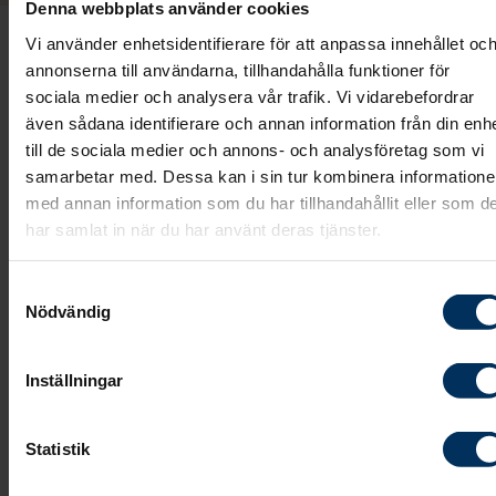
Denna webbplats använder cookies
Vi använder enhetsidentifierare för att anpassa innehållet oc
Varje år hjälper Fonus kostnadsfritt tusentals
annonserna till användarna, tillhandahålla funktioner för
människor att tända ljus på deras anhörigas
sociala medier och analysera vår trafik. Vi vidarebefordrar
gravplatser och minneslundar. Förra året var
även sådana identifierare och annan information från din enh
efterfrågan stor och man tände rekordmånga ljus p
till de sociala medier och annons- och analysföretag som vi
kyrkogårdar över hela landet. Totalt tändes 19 765 lj
samarbetar med. Dessa kan i sin tur kombinera information
med annan information som du har tillhandahållit eller som d
på 957 kyrkogårdar, från norr till söder. I år är det
har samlat in när du har använt deras tjänster.
möjligt på ännu fler kyrkogårdar – 979 stycken.
- Under allhelgona vill vi uppmuntra alla att tänka lit
Samtyckesval
Nödvändig
extra på våra nära som inte längre finns med oss.
Men alla har inte möjlighet att själva åka till
Inställningar
gravplatsen eller minnesplatsen, och därför är vi
glada att kunna hjälpa till. Framförallt handlar det 
personer som är äldre, sjuka eller bor i en annan sta
Statistik
eller utomlands. Det har varit otroligt uppskattat