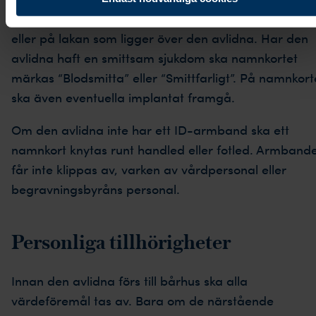
eller motsvarande, bör fästas på den avlidnas kläde
eller på lakan som ligger över den avlidna. Har den
avlidna haft en smittsam sjukdom ska namnkortet
märkas “Blodsmitta” eller “Smittfarligt”. På namnkort
ska även eventuella implantat framgå.
Om den avlidna inte har ett ID-armband ska ett
namnkort knytas runt handled eller fotled. Armband
får inte klippas av, varken av vårdpersonal eller
begravningsbyråns personal.
Personliga tillhörigheter
Innan den avlidna förs till bårhus ska alla
värdeföremål tas av. Bara om de närstående