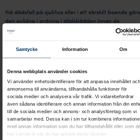
Vid dödsfall på sjukhus eller i ett särskilt boende görs
den avlidna i ordning i dödsbädden innan de
närstående kommer för att ta avsked. Häftremsor,
kanyler och katetrar ska tas bort. Om det behövs ska
den avlidna tvättas, rakas och kammas. Händerna
Samtycke
Information
Om
läggs tillrätta och ögonen och munnen sluts för att g
ett fridfullt intryck. Det bör ske snarast eftersom
Denna webbplats använder cookies
likstelheten oftast uppstår inom två timmar efter
dödsfallet. Belysningen får gärna dämpas och
Vi använder enhetsidentifierare för att anpassa innehållet oc
annonserna till användarna, tillhandahålla funktioner för
rummet smyckas på lämpligt sätt.
sociala medier och analysera vår trafik. Vi vidarebefordrar
Ritualerna ska utföras med hänsyn till den avlidna o
även sådana identifierare och annan information från din enh
till de sociala medier och annons- och analysföretag som vi
de närståendes önskemål, kultur och religion. De
samarbetar med. Dessa kan i sin tur kombinera information
efterlevande bör så långt det är möjligt ges tillfälle a
med annan information som du har tillhandahållit eller som d
vara delaktiga i ritualerna. Du kan läsa mer om dett
har samlat in när du har använt deras tjänster.
under
.