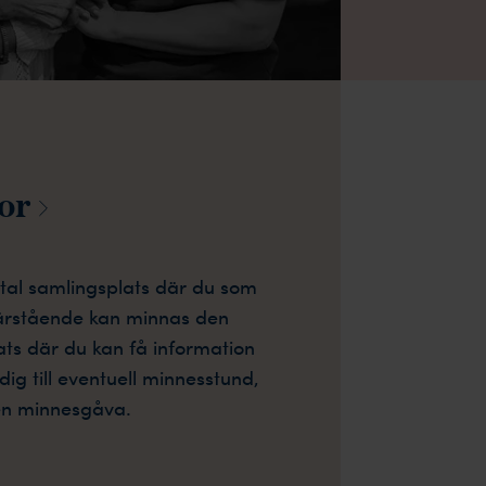
or
ital samlingsplats där du som
närstående kan minnas den
ats där du kan få information
g till eventuell minnesstund,
 en minnesgåva.