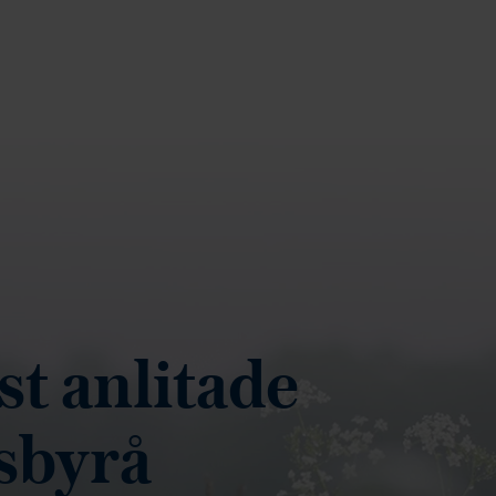
t anlitade
sbyrå