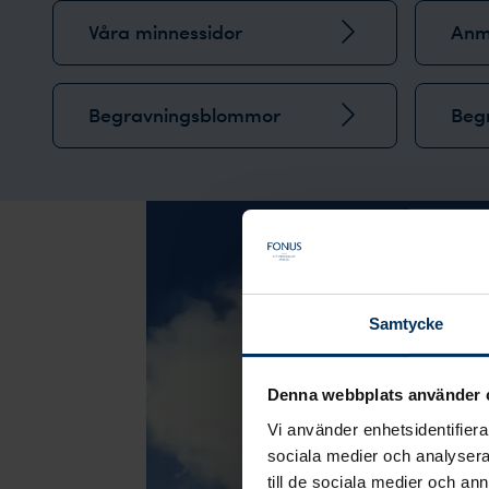
Våra minnessidor
Anmä
Begravningsblommor
Beg
Samtycke
Denna webbplats använder 
Vi använder enhetsidentifierar
sociala medier och analysera 
till de sociala medier och a