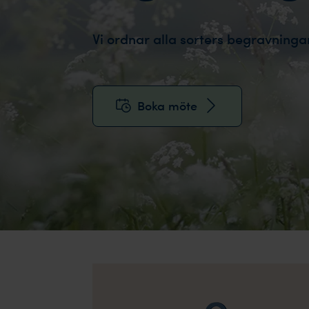
Vi ordnar alla sorters begravningar
Boka möte