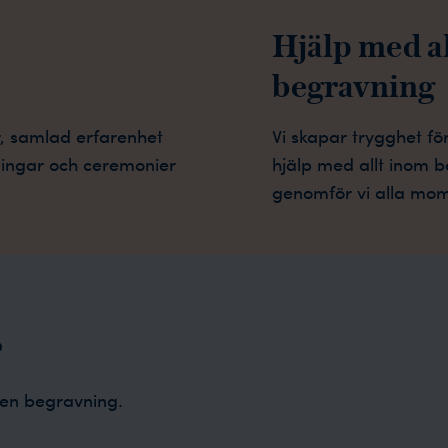
Hjälp med a
begravning
or, samlad erfarenhet
Vi skapar trygghet f
ningar och ceremonier
hjälp med allt inom 
genomför vi alla mom
?
 en begravning.