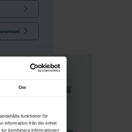
ceremoni
är viktigt för dig
Om
andahålla funktioner för
och önskemål kan en dag bli
n information från din enhet
nära och kära. I Vita Arkivet kan
 tur kombinera informationen