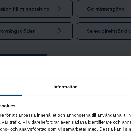
lan till minnesstund
Ge minnesgåva
ravningskläder
Se en direktsänd 
Berätta vad som 
Information
i Vita
Arkivet
cookies
e för att anpassa innehållet och annonserna till användarna, tillh
Att skriva ner dina tankar 
vår trafik. Vi vidarebefordrar även sådana identifierare och anna
väldigt värdefullt för dina 
nnons- och analysföretag som vi samarbetar med. Dessa kan i sin