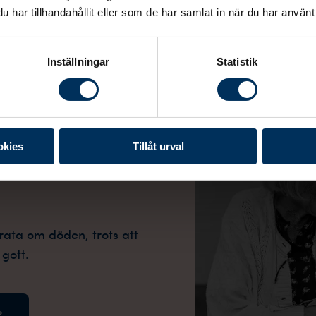
har tillhandahållit eller som de har samlat in när du har använt 
du berätta vad som är vikti
Inställningar
Statistik
 på att prata om
okies
Tillåt urval
rata om döden, trots att
 gott.