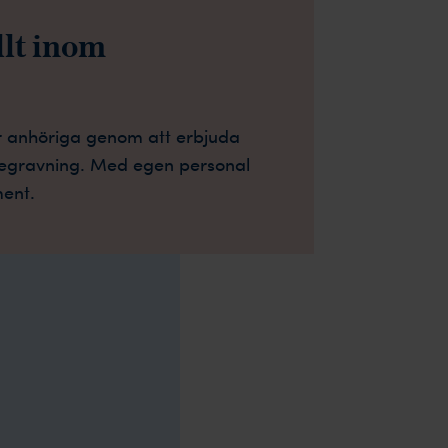
llt inom
ör anhöriga genom att erbjuda
begravning. Med egen personal
ent.