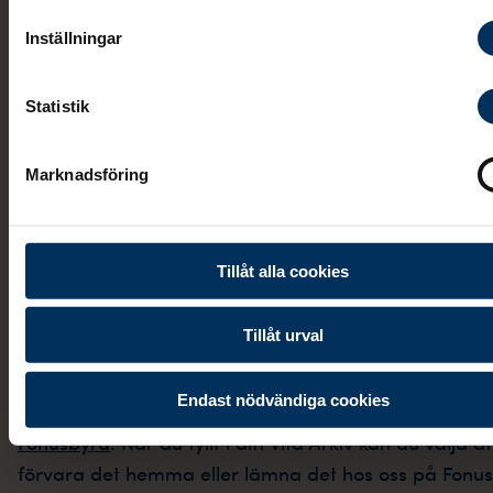
Inställningar
Statistik
Marknadsföring
Tillåt alla cookies
Vita Arkivet i pappersform
Tillåt urval
Om du önskar fylla i ett pappersexemplar av Vita
Endast nödvändiga cookies
Arkivet är du varmt välkommen in på
din närmsta
Fonusbyrå
. När du fyllt i ditt Vita Arkiv kan du välja at
förvara det hemma eller lämna det hos oss på Fonus