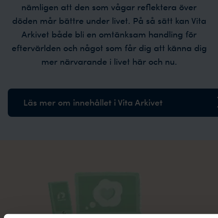
nämligen att den som vågar reflektera över
döden mår bättre under livet. På så sätt kan Vita
Arkivet både bli en omtänksam handling för
eftervärlden och något som får dig att känna dig
mer närvarande i livet här och nu.
Läs mer om innehållet i Vita Arkivet