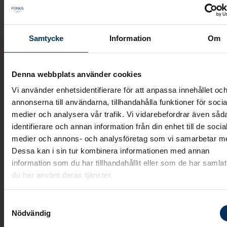
Samtycke
Information
Om
Digitala Vita
Arkivet
Denna webbplats använder cookies
Vi använder enhetsidentifierare för att anpassa innehållet oc
annonserna till användarna, tillhandahålla funktioner för socia
Vita Arkivet fyller du enklast i digitalt. Alla som har fyl
medier och analysera vår trafik. Vi vidarebefordrar även såd
18 år och har BankID kan använda den digitala
identifierare och annan information från din enhet till de socia
medier och annons- och analysföretag som vi samarbetar m
tjänsten. I tjänsten går det också att ladda upp fem
Dessa kan i sin tur kombinera informationen med annan
egna bilagor. Det kan exempelvis vara personliga
information som du har tillhandahållit eller som de har samlat
brev till din partner och dina barn som du vill ska
du har använt deras tjänster.
komma fram när du inte längre finns.
Samtyckesval
Nödvändig