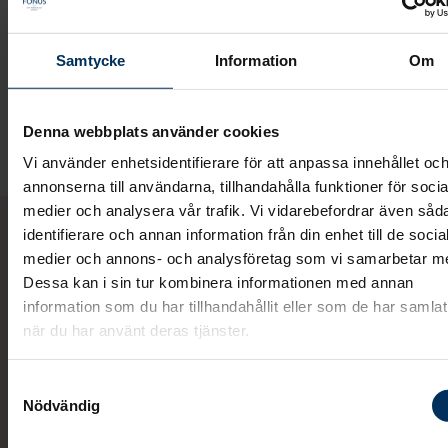
klädsel. Det kan vara den avlidnas egna önskemål
som personen skrivit om i sitt
Vita Arkiv
, eller så har 
Samtycke
Information
Om
anhöriga egna önskemål som de vill ska följas. Ofta
brukar de personliga önskemålen handla om en
favoritfärg eller något annat som speglar den avlidn
Denna webbplats använder cookies
Vi använder enhetsidentifierare för att anpassa innehållet oc
annonserna till användarna, tillhandahålla funktioner för socia
medier och analysera vår trafik. Vi vidarebefordrar även såd
identifierare och annan information från din enhet till de socia
medier och annons- och analysföretag som vi samarbetar m
Dessa kan i sin tur kombinera informationen med annan
information som du har tillhandahållit eller som de har samlat
när du har använt deras tjänster.
Samtyckesval
Nödvändig