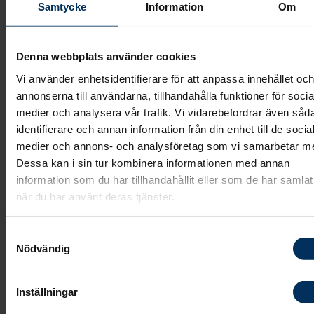
Storstockholm. Vi hjälper dig med goda råd och ser ti
Samtycke
Information
Om
att du får en väl planerad samt genomförd
begravning. Hos oss får du även rådgivning kring
Denna webbplats använder cookies
lämplig plats för ceremoni och gravsättning.
Vi använder enhetsidentifierare för att anpassa innehållet oc
annonserna till användarna, tillhandahålla funktioner för socia
Ceremoni med kista eller urna
medier och analysera vår trafik. Vi vidarebefordrar även såd
identifierare och annan information från din enhet till de socia
medier och annons- och analysföretag som vi samarbetar m
Både kistor och urnor används vid
Dessa kan i sin tur kombinera informationen med annan
begravningsceremonier. Valet mellan kista eller urna
information som du har tillhandahållit eller som de har samlat
är ofta ett personligt beslut och beror på den avlidn
när du har använt deras tjänster.
eller de anhörigas önskemål.
Samtyckesval
Kistor
är vanligtvis tillverkade av trä eller annat
Nödvändig
naturmaterial. Kistor kan vara enkla, detaljrika, ha
olika träslag och färg. Valet av kista beror helt på
Inställningar
tycke och smak.