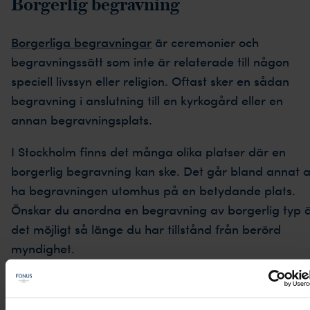
Borgerlig begravning
Borgerliga begravningar
är ceremonier och
begravningssätt som inte är relaterade till någon
speciell livssyn eller religion. Oftast sker en sådan
begravning i anslutning till en kyrkogård eller en
annan begravningsplats.
I Stockholm finns det många olika platser där en
borgerlig begravning kan ske. Det går bland annat a
ha begravningen utomhus på en betydande plats.
Önskar du anordna en begravning av borgerlig typ 
det möjligt så länge du har tillstånd från berörd
myndighet.
Vi på Fonus begravningsbyråer i Stockholm är till din
tjänst om du vill planera en borgerlig begravning i