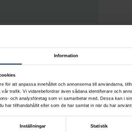
vning
beror mycket på vilka val de
eringen ska beslut fattas kring
dsannons
och
programblad
.
Information
gerlig officiant
och det är även
ärd
på plats. Förutom dessa
cookies
ra grundkostnader som alltid
e för att anpassa innehållet och annonserna till användarna, tillh
vår trafik. Vi vidarebefordrar även sådana identifierare och anna
nnons- och analysföretag som vi samarbetar med. Dessa kan i sin
har tillhandahållit eller som de har samlat in när du har använt 
Inställningar
Statistik
en borgerlig ceremoni kan kosta? Vi