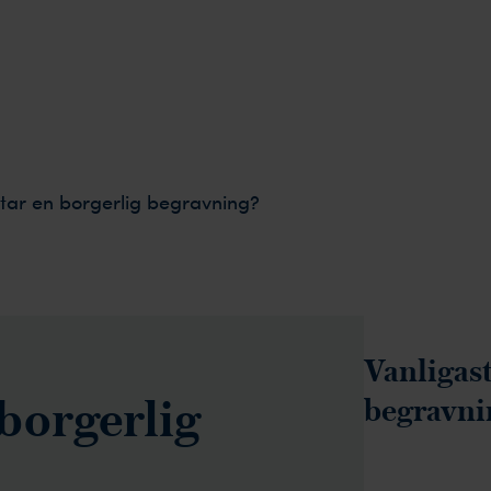
tar en borgerlig begravning?
Vanligas
 borgerlig
begravni