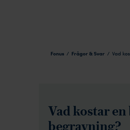
Vad kostar en borgerlig begravning?
Fonus
Frågor & Svar
/
/
Vad kos
Vad kostar en
begravning?