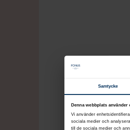
Tillval
Förutom de delar som pr
Samtycke
även välja en urna om de
dödsannons som publiceras
Denna webbplats använder 
digitalt, programkort till
Vi använder enhetsidentifierar
ceremonin, tjänsten dire
sociala medier och analysera 
gäster som inte kan närva
till de sociala medier och a