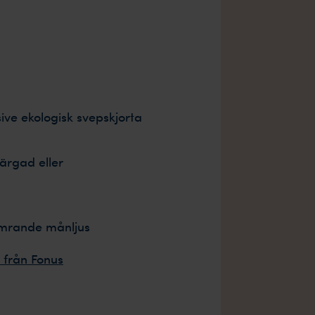
sive ekologisk svepskjorta
färgad eller
imrande månljus
t från Fonus