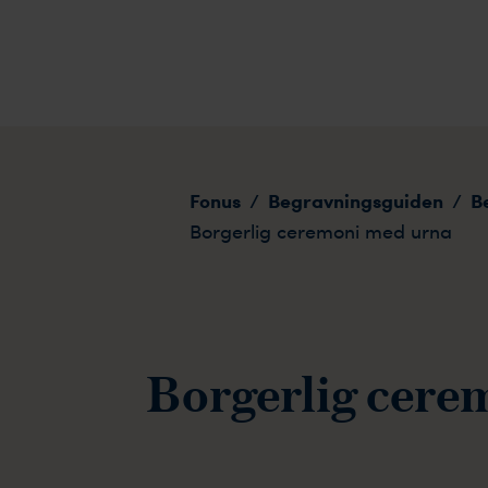
Borgerlig ceremoni med urna
Fonus
Begravningsguiden
B
/
/
Borgerlig ceremoni med urna
Borgerlig cere