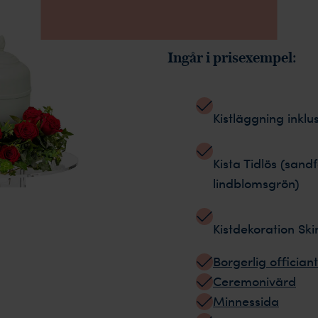
Ingår i prisexempel:
Kistläggning inklu
Kista Tidlös (sand
lindblomsgrön)
Kistdekoration Sk
Borgerlig offician
Ceremonivärd
Minnessida