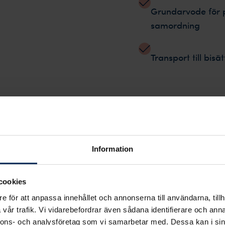
Grundarvode för 
samordning
Transport till bisä
esenteras ovan kan du
Information
n avlidna ska kremeras,
 i en tidning eller
cookies
 de som närvarar vid
e för att anpassa innehållet och annonserna till användarna, tillh
ktsänd ceremoni om det är
vår trafik. Vi vidarebefordrar även sådana identifierare och anna
ra fysiskt, bärare vid
nnons- och analysföretag som vi samarbetar med. Dessa kan i sin