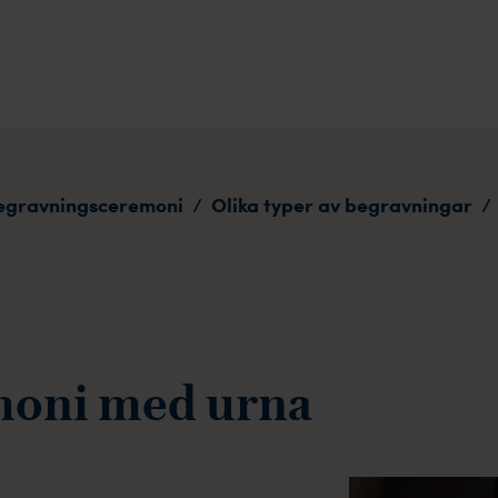
egravningsceremoni
Olika typer av begravningar
/
/
moni med urna