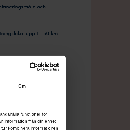
planeringsmöte och
ttningslokal upp till 50 km
Om
andahålla funktioner för
n information från din enhet
 tur kombinera informationen