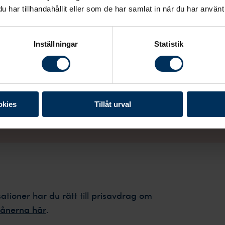
tund med mat och dryck
har tillhandahållit eller som de har samlat in när du har använt 
örsäkringsinventering för
ns pengar de efterlevande
Inställningar
Statistik
från lokala avvikelser samt hur omfattande
begravningsp
er samt vilka transporter som behövs.
okies
Tillåt urval
ioner har du rätt till prisavdrag om
ånerna här
.