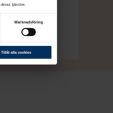
deras tjänster.
Marknadsföring
laneringen är, var i
Tillåt alla cookies