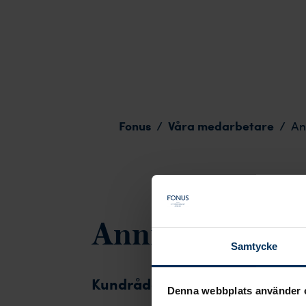
Annika Sandell
Fonus
Våra medarbetare
/
/
An
Annika Sandell
Samtycke
Kundrådgivare och Ceremoniv
Denna webbplats använder 