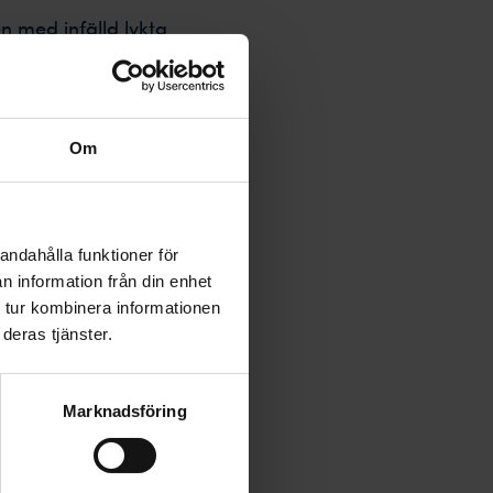
n med infälld lykta
ög
x10 cm
Om
granit
nd
 i: Finland
andahålla funktioner för
n information från din enhet
s i: Sverige
 tur kombinera informationen
ranit
deras tjänster.
eckor *
Marknadsföring