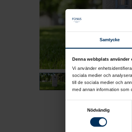
Samtycke
Denna webbplats använder 
Vi använder enhetsidentifierar
sociala medier och analysera 
till de sociala medier och a
med annan information som du 
Samtyckesval
Nödvändig