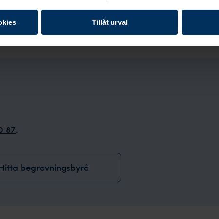
Besök begravningsp
okies
Tillåt urval
0 87
.
Hitta begravningsbyrå