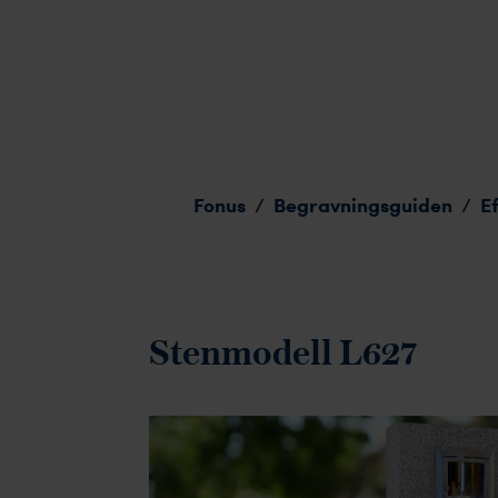
Stenmodell L627
Fonus
Begravningsguiden
E
/
/
Stenmodell L627