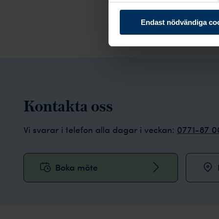
Endast nödvändiga co
Kontakta oss
Vi svarar i telefon alla dagar i veckan:
0771-87 0
Boka möte