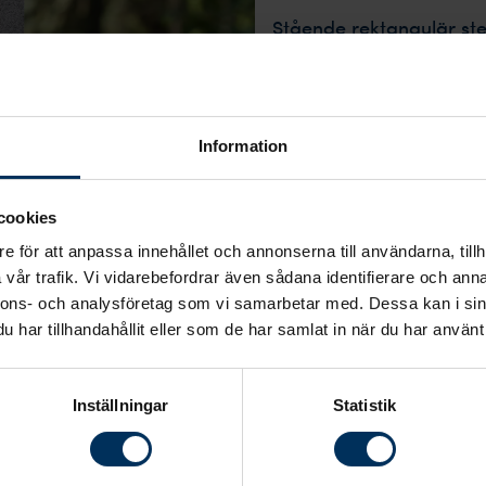
Stående rektangulär ste
Modell: stående/h
Mått: (H)70x(B)30
Information
Material: Grå Kuru-
Stensort från: Finla
cookies
Stenmodell utformas
e för att anpassa innehållet och annonserna till användarna, tillh
vår trafik. Vi vidarebefordrar även sådana identifierare och anna
Text/dekor bearbeta
nnons- och analysföretag som vi samarbetar med. Dessa kan i sin
Leverantör: Löbe G
har tillhandahållit eller som de har samlat in när du har använt 
Leveranstid: 8-10 v
Inställningar
Statistik
26 995 kr