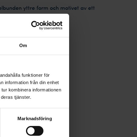
lbunden yttre form och motivet av ett
ög
x10 cm
Om
aisjärvi-granit
nd
andahålla funktioner för
 i: Finland
n information från din enhet
s i: Sverige
 tur kombinera informationen
deras tjänster.
ranit
eckor *
Marknadsföring