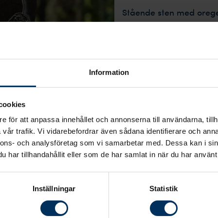
Stående sten med orege
hjärta
Modell: stående/h
Mått: (H)70x(B)65
Information
Material: Svart Varp
cookies
Stensort från: Finla
e för att anpassa innehållet och annonserna till användarna, tillh
Stenmodell utformas
vår trafik. Vi vidarebefordrar även sådana identifierare och anna
Text/dekor bearbeta
nnons- och analysföretag som vi samarbetar med. Dessa kan i sin
har tillhandahållit eller som de har samlat in när du har använt 
Leverantör: Löbe G
Leveranstid: 8-10 v
Inställningar
Statistik
26 395 kr