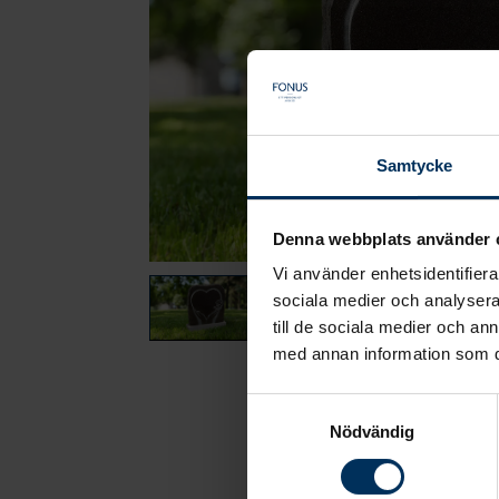
Samtycke
Denna webbplats använder 
Vi använder enhetsidentifierar
sociala medier och analysera 
till de sociala medier och a
med annan information som du 
Samtyckesval
Nödvändig