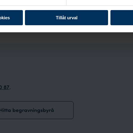
Besök begravningsp
okies
Tillåt urval
0 87
.
Hitta begravningsbyrå