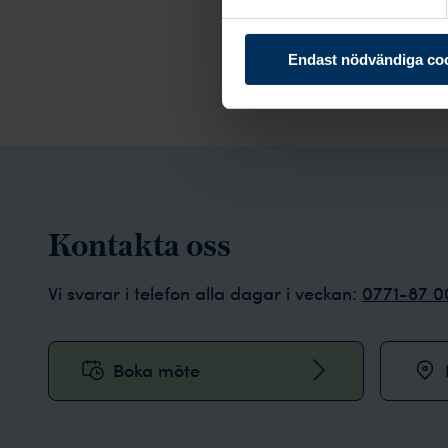
Endast nödvändiga co
Kontakta oss
Vi svarar i telefon alla dagar i veckan:
0771-87 0
Boka möte