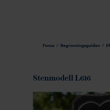
Stenmodell L616
Fonus
Begravningsguiden
E
/
/
Stenmodell L616