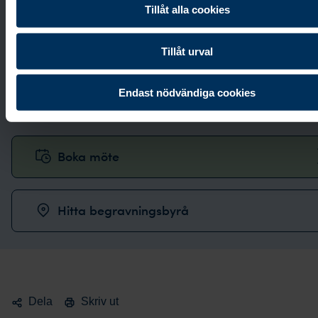
Tillåt alla cookies
Kontakta oss
Tillåt urval
Vi svarar i telefon alla dagar i veckan:
0771-87 00
Endast nödvändiga cookies
87
.
Boka möte
Hitta begravningsbyrå
Dela
Skriv ut