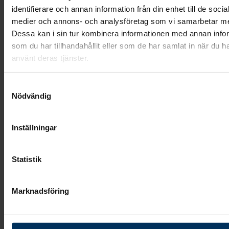
Mått: (H)90x(B)40x10 cm
identifierare och annan information från din enhet till de socia
medier och annons- och analysföretag som vi samarbetar m
Material: Grå Kuru-granit
Dessa kan i sin tur kombinera informationen med annan info
Stensort från: Finland
som du har tillhandahållit eller som de har samlat in när du h
använt deras tjänster.
Stenmodell utformas i: Finland
Text/dekor bearbetas i: Sverige
Samtyckesval
Nödvändig
Leverantör: Löbe Granit
Leveranstid: 8-10 veckor *
Inställningar
23 795 kr
Statistik
Marknadsföring
Besök begravningsplaneraren