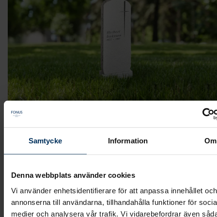
Samtycke
Information
Om
Stenmodell L613
Denna webbplats använder cookies
Stående smal sten med råarbetade kanter
Vi använder enhetsidentifierare för att anpassa innehållet oc
annonserna till användarna, tillhandahålla funktioner för socia
Modell: stående/hög
medier och analysera vår trafik. Vi vidarebefordrar även såd