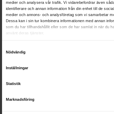
Modell: Bred stående
medier och analysera vår trafik. Vi vidarebefordrar även såd
identifierare och annan information från din enhet till de socia
Mått: (H)50x(B)65x10cm
medier och annons- och analysföretag som vi samarbetar m
Material: Grå Bohus-granit
Dessa kan i sin tur kombinera informationen med annan info
som du har tillhandahållit eller som de har samlat in när du h
Stensort från: Norge
använt deras tjänster.
Stenmodell utformas i: Litauen
Samtyckesval
Text/dekor bearbetas i: Litauen
Nödvändig
Leverantör: GRF Gravstenar
Leveranstid: 7-9 veckor *
Inställningar
Statistik
21 410 kr
Marknadsföring
Besök begravningsplaneraren