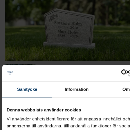
Stenmodell GRF 386
Samtycke
Information
Om
Stående sten med asymmetriskt vinklad topp på
Denna webbplats använder cookies
ovansidan.
Vi använder enhetsidentifierare för att anpassa innehållet oc
annonserna till användarna, tillhandahålla funktioner för socia