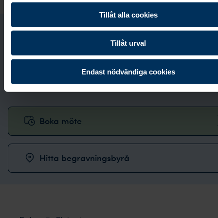
Tillåt alla cookies
Kontakta oss
Tillåt urval
Vi svarar i telefon alla dagar i veckan:
0771-87 00
Endast nödvändiga cookies
87
.
Boka möte
Hitta begravningsbyrå