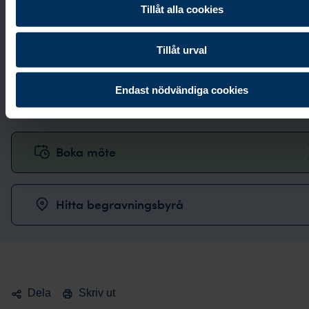
Tillåt alla cookies
Kontakta oss
Tillåt urval
Vi svarar i telefon alla dagar i veckan:
0771-87 00
Endast nödvändiga cookies
87
.
Boka möte
Hitta begravningsbyrå
Dela
Skriv ut