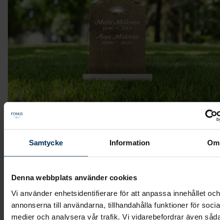
Samtycke
Information
Om
Stenmodell GRF 205
Denna webbplats använder cookies
Stående sten med vågformad ovansida.
Vi använder enhetsidentifierare för att anpassa innehållet oc
annonserna till användarna, tillhandahålla funktioner för socia
Modell: Hög stående
medier och analysera vår trafik. Vi vidarebefordrar även såd