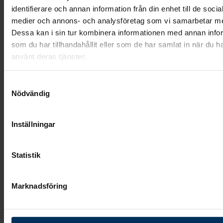
Mått: (H)65x(B)45x10cm
identifierare och annan information från din enhet till de socia
medier och annons- och analysföretag som vi samarbetar m
Material: Rödgrå granit
Dessa kan i sin tur kombinera informationen med annan info
Stensort från: Sverige
som du har tillhandahållit eller som de har samlat in när du h
använt deras tjänster.
Stenmodell utformas i: Litauen
Text/dekor bearbetas i: Litauen
Samtyckesval
Nödvändig
Leverantör: GRF Gravstenar
Leveranstid: 7-9 veckor *
Inställningar
22 760 kr
Statistik
Marknadsföring
Besök begravningsplaneraren