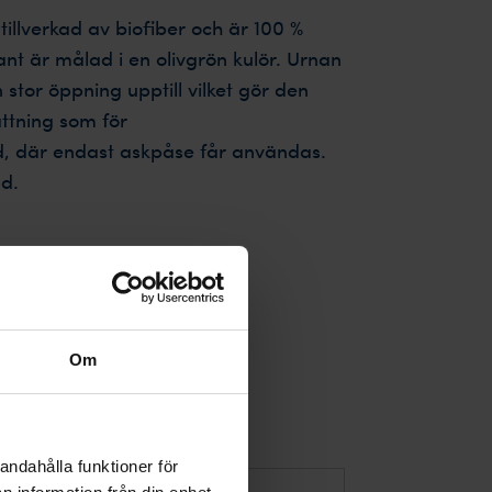
tillverkad av biofiber och är 100 %
nt är målad i en olivgrön kulör. Urnan
 stor öppning upptill vilket gör den
ättning som för
, där endast askpåse får användas.
d.
laneraren
Om
andahålla funktioner för