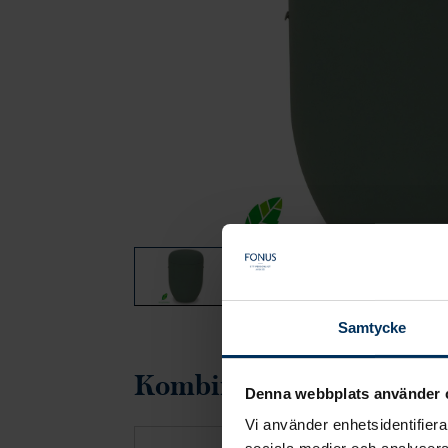
Samtycke
Kombineras gärna med
Denna webbplats använder 
Vi använder enhetsidentifierar