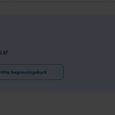
0 87
.
Hitta begravningsbyrå