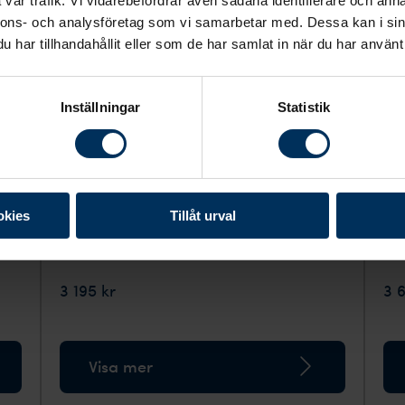
vår trafik. Vi vidarebefordrar även sådana identifierare och anna
nnons- och analysföretag som vi samarbetar med. Dessa kan i sin
har tillhandahållit eller som de har samlat in när du har använt 
Inställningar
Statistik
okies
Tillåt urval
Urndekoration - Stilfull rosenkrans
Ur
3 195 kr
3 
Visa mer