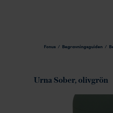
Urna Sober, olivgrön
Fonus
Begravningsguiden
B
/
/
Urna Sober, olivgrön