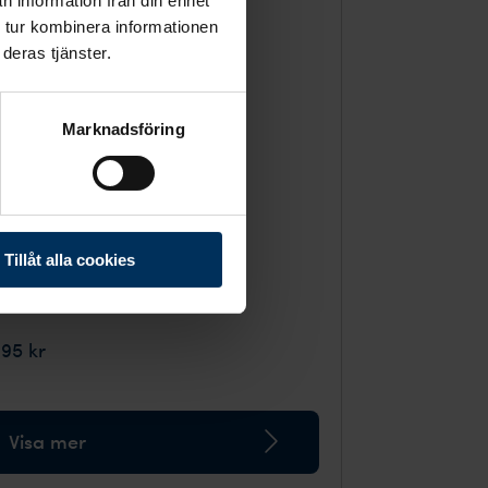
n information från din enhet
 tur kombinera informationen
deras tjänster.
Marknadsföring
Tillåt alla cookies
ndekoration - Blommande äng
695 kr
Visa mer