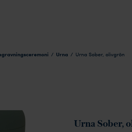
egravningsceremoni
Urna
/
/
Urna Sober, olivgrön
Urna Sober, o