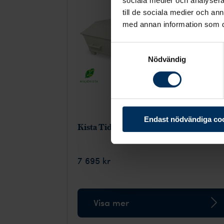
sociala medier och analysera 
till de sociala medier och a
med annan information som du 
Samtyckesval
Nödvändig
Endast nödvändiga co
Kista Tidlös, lindblomsgrön
7 695 kr
Visa mer