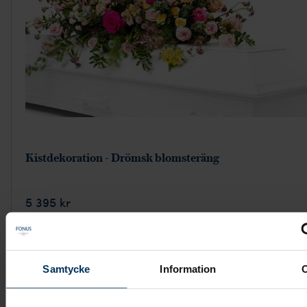
Kistdekoration - Drömsk blomsteräng
5 395 kr
Visa mer
Samtycke
Information