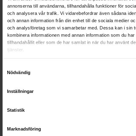
annonserna till användarna, tillhandahålla funktioner för soci
och analysera vår trafik. Vi vidarebefordrar även sådana ident
och annan information från din enhet till de sociala medier o
och analysföretag som vi samarbetar med. Dessa kan i sin t
kombinera informationen med annan information som du har
tillhandahållit eller som de har samlat in när du har använt d
tjänster.
Samtyckesval
Nödvändig
Urndekoration - Grönskande skog
Inställningar
2 595 kr
Statistik
Visa mer
Marknadsföring