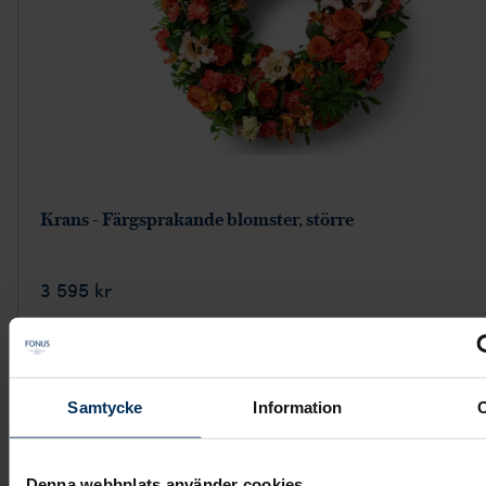
Krans - Färgsprakande blomster, större
3 595 kr
Visa mer
Samtycke
Information
Denna webbplats använder cookies