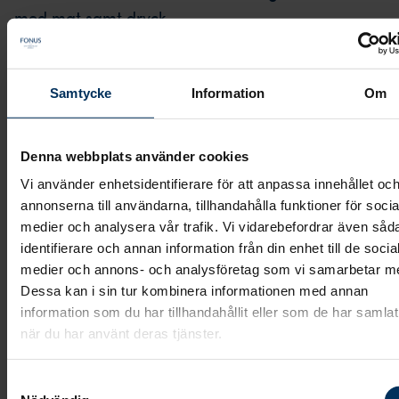
med mat samt dryck.
Våra andra begravningsbyråer i
Samtycke
Information
Om
Stockholm
Denna webbplats använder cookies
Vi har även ett nära samarbete med våra andra
Vi använder enhetsidentifierare för att anpassa innehållet oc
begravningsbyråer i Stockholm. Förutom att träffa o
annonserna till användarna, tillhandahålla funktioner för socia
på Södermalm går det bra att komma till:
medier och analysera vår trafik. Vi vidarebefordrar även såd
identifierare och annan information från din enhet till de socia
Fonus Vasastan, S:t Eriksplan
medier och annons- och analysföretag som vi samarbetar m
Fonus Odenplan
Dessa kan i sin tur kombinera informationen med annan
information som du har tillhandahållit eller som de har samlat
Fonus Östermalm
när du har använt deras tjänster.
Fonus Kungsholmen
Samtyckesval