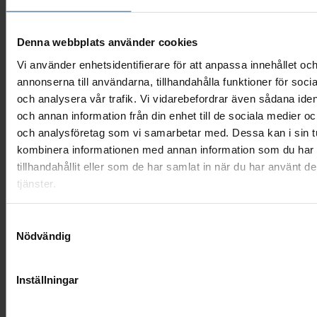
Visa mer
Denna webbplats använder cookies
Vi använder enhetsidentifierare för att anpassa innehållet oc
annonserna till användarna, tillhandahålla funktioner för soci
och analysera vår trafik. Vi vidarebefordrar även sådana ident
och annan information från din enhet till de sociala medier o
och analysföretag som vi samarbetar med. Dessa kan i sin t
kombinera informationen med annan information som du har
tillhandahållit eller som de har samlat in när du har använt d
tjänster.
Samtyckesval
Nödvändig
Inställningar
Kistdekoration - Blommande kärlek, mindre