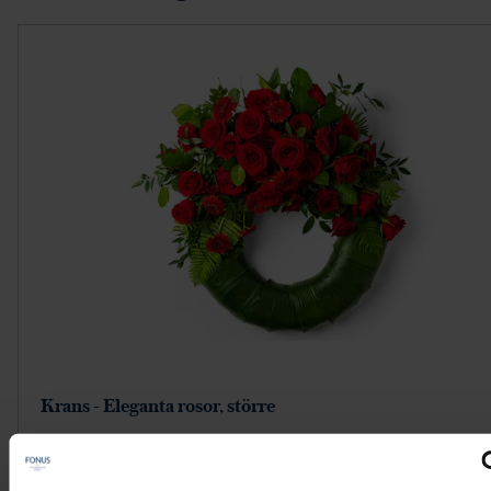
Krans - Eleganta rosor, större
2 895 kr