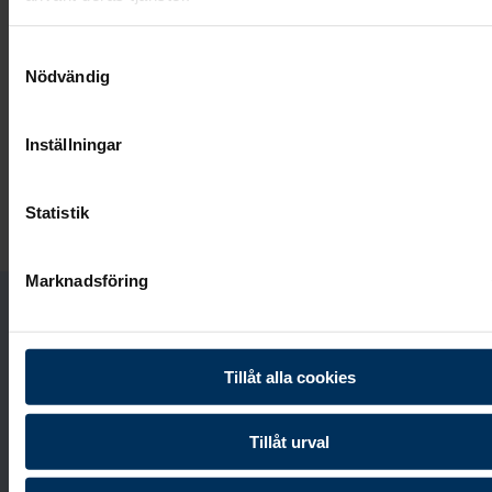
Format: Ø Stort hjärta ca 55 cm (på bilden visas ett
Samtyckesval
mindre hjärta).
Nödvändig
3 295 kr
Inställningar
Besök begravningsplaneraren
Statistik
Marknadsföring
Kontakta oss
Tillåt alla cookies
Vi svarar i telefon alla dagar i veckan:
0771-87 00
87
.
Tillåt urval