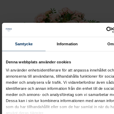
Samtycke
Information
Om
Denna webbplats använder cookies
Vi använder enhetsidentifierare för att anpassa innehållet oc
annonserna till användarna, tillhandahålla funktioner för socia
medier och analysera vår trafik. Vi vidarebefordrar även såd
Dekoration - Trädgårdens skönhet
identifierare och annan information från din enhet till de socia
medier och annons- och analysföretag som vi samarbetar m
Dessa kan i sin tur kombinera informationen med annan info
En mindre blomsterdekoration i form av en kudde m
som du har tillhandahållit eller som de har samlat in när du h
vackra rosa rosor och gröna blad.
använt deras tjänster.