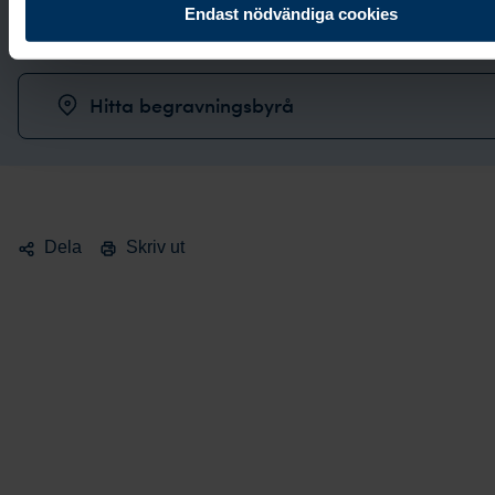
Endast nödvändiga cookies
Boka möte
Hitta begravningsbyrå
Dela
Skriv ut