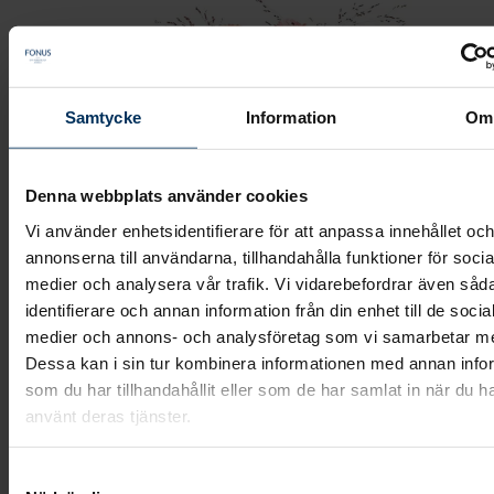
Samtycke
Information
Om
Denna webbplats använder cookies
Vi använder enhetsidentifierare för att anpassa innehållet oc
annonserna till användarna, tillhandahålla funktioner för socia
medier och analysera vår trafik. Vi vidarebefordrar även såd
identifierare och annan information från din enhet till de socia
medier och annons- och analysföretag som vi samarbetar m
Dessa kan i sin tur kombinera informationen med annan info
Bukett - Skimrande germini
som du har tillhandahållit eller som de har samlat in när du h
använt deras tjänster.
En luftig bukett med rosa germini och skira grässtrån
Samtyckesval
845 kr