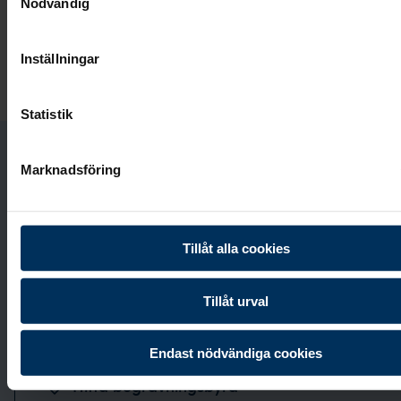
Nödvändig
Besök begravningsplaneraren
Inställningar
Statistik
Marknadsföring
Kontakta oss
Vi svarar i telefon alla dagar i veckan:
0771-87 00
87
.
Tillåt alla cookies
Tillåt urval
Boka möte
Endast nödvändiga cookies
Hitta begravningsbyrå