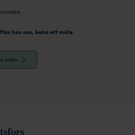
fonmöte
äffas hos oss, boka ett möte
a möte
tsfors