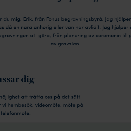
r du mig, Erik, från Fonus begravningsbyrå. Jag hjälper 
as då en nära anhörig eller vän har avlidit. Jag hjälpe
gravningen att göra, från planering av ceremonin till 
av gravsten.
assar dig
möjlighet att träffa oss på det sätt
r vi hembesök, videomöte, möte på
 telefonmöte.