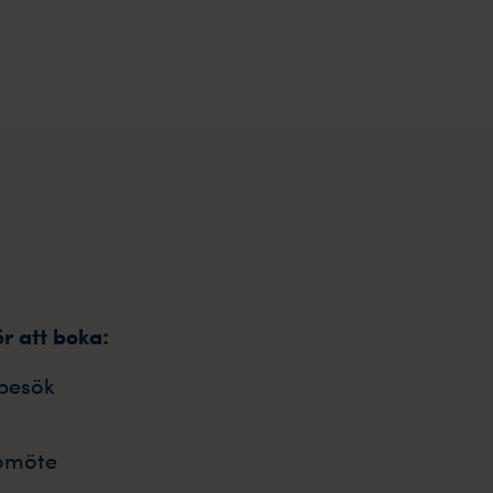
ör att boka:
besök
omöte