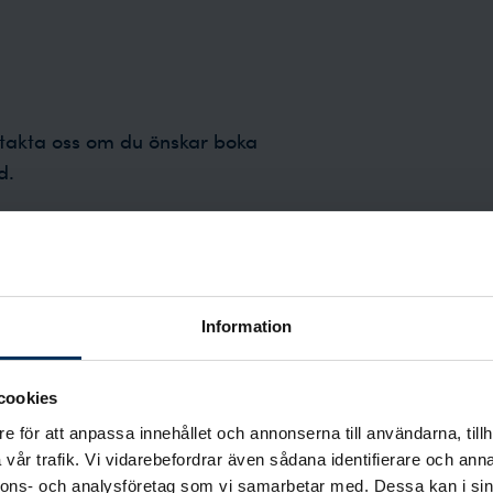
takta oss om du önskar boka
d.
boka möte på någon av våra
Information
räsk
Skellefteå
cookies
e för att anpassa innehållet och annonserna till användarna, tillh
vår trafik. Vi vidarebefordrar även sådana identifierare och anna
nnons- och analysföretag som vi samarbetar med. Dessa kan i sin