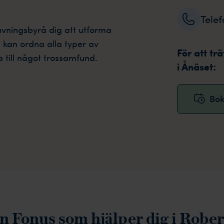
Tele
avningsbyrå dig att utforma
 kan ordna alla typer av
För att tr
a till något trossamfund.
i Ånäset:
Bok
ån Fonus som hjälper dig i Rober