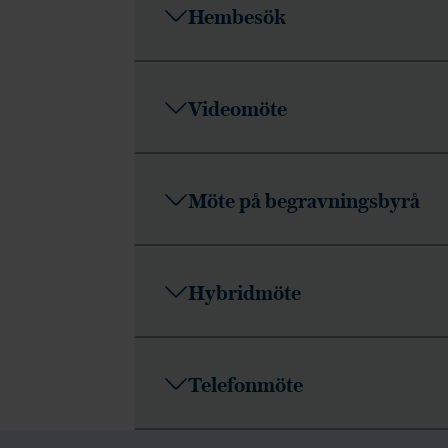
Hembesök
Videomöte
Möte på begravningsbyrå
Hybridmöte
Telefonmöte