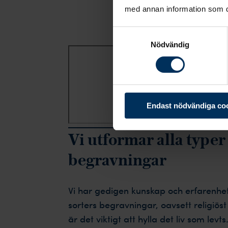
med annan information som du 
Vår
Samtyckesval
Nödvändig
Endast nödvändiga co
Vi utformar alla typer
begravningar
Vi har gedigen kunskap och erfarenhe
sorters begravningar, oavsett religiös
är det viktigt att hylla det liv som levts