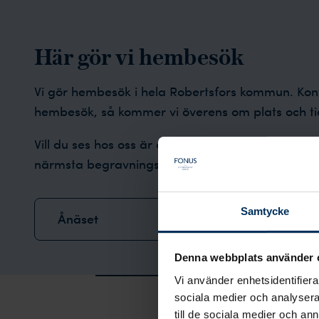
Här gör vi hembesök
Vi gör hembesök i hela Robertsfors kommun. Kon
hembesök, så kommer vi överens om plats och ti
Vill du ses hos oss är du varmt välkommen att 
närmsta begravningsbyråer:
Samtycke
Ånäset
Burt
Denna webbplats använder 
Hoppa över Trustpilot-recensioner
Vi använder enhetsidentifierar
sociala medier och analysera 
till de sociala medier och a