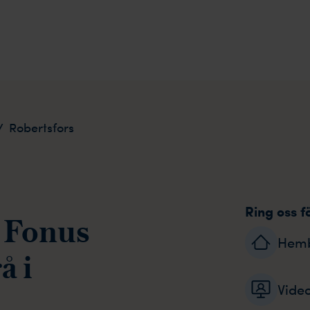
/
Robertsfors
Ring oss f
 Fonus
Hem
å i
Vide