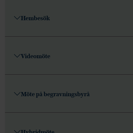
Hembesök
Videomöte
Möte på begravningsbyrå
Hybridmöte