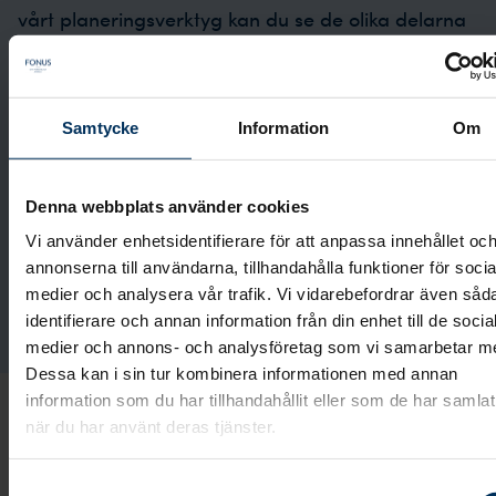
vårt planeringsverktyg kan du se de olika delarna
som vi kommer att gå igenom. Du kan också
påbörja planeringen hemifrån om du vill. Du väljer
själv hur många val du vill göra innan vi ses. Det
Samtycke
Information
Om
som känns lite svårare kan vi göra tillsammans.
Denna webbplats använder cookies
Planera begravning
Vi använder enhetsidentifierare för att anpassa innehållet oc
annonserna till användarna, tillhandahålla funktioner för socia
medier och analysera vår trafik. Vi vidarebefordrar även såd
Utforma gravsten
identifierare och annan information från din enhet till de socia
medier och annons- och analysföretag som vi samarbetar m
Dessa kan i sin tur kombinera informationen med annan
information som du har tillhandahållit eller som de har samlat
när du har använt deras tjänster.
Samtyckesval