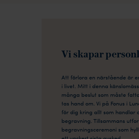
Vi skapar person
Att förlora en närstående är 
i livet. Mitt i denna känslomä
många beslut som måste fatt
tas hand om. Vi på Fonus i Lun
för dig kring allt som handlar
begravning. Tillsammans utfor
begravningsceremoni som hyllar
ett vackert sista avsked.