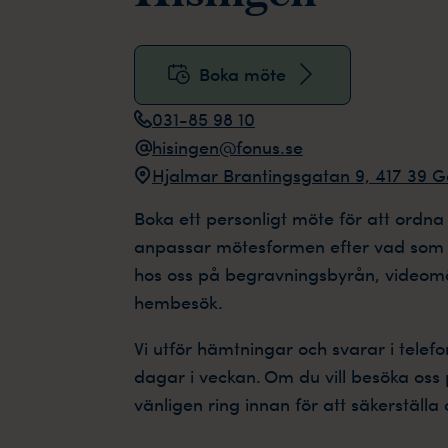
Boka möte
031-85 98 10
hisingen@fonus.se
Hjalmar Brantingsgatan 9, 417 39 
Boka ett personligt möte för att ordna
anpassar mötesformen efter vad som 
hos oss på begravningsbyrån, videomö
hembesök.
Vi utför hämtningar och svarar i telefo
dagar i veckan. Om du vill besöka os
vänligen ring innan för att säkerställa a