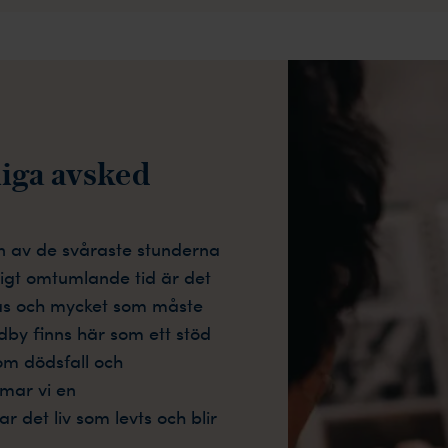
liga avsked
en av de svåraste stunderna
ssigt omtumlande tid är det
as och mycket som måste
dby finns här som ett stöd
 om dödsfall och
mar vi en
 det liv som levts och blir