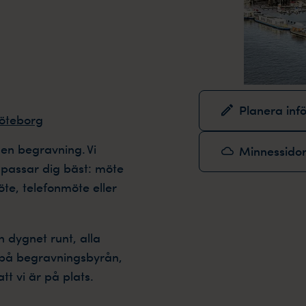
Planera inf
Göteborg
 en begravning. Vi
Minnessido
passar dig bäst: möte
te, telefonmöte eller
n dygnet runt, alla
s på begravningsbyrån,
tt vi är på plats.