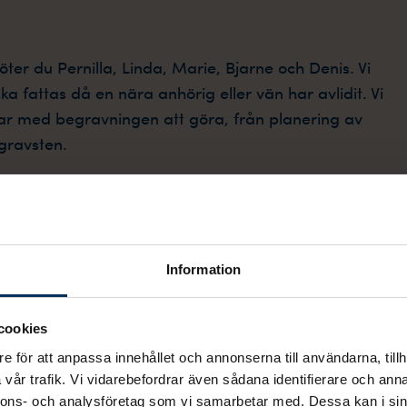
er du Pernilla, Linda, Marie, Bjarne och Denis. Vi
ka fattas då en nära anhörig eller vän har avlidit. Vi
har med begravningen att göra, från planering av
 gravsten.
t boka möte på engelska, makedonska, bosniska och
Information
cookies
Hitta till Fonus
e för att anpassa innehållet och annonserna till användarna, tillh
vår trafik. Vi vidarebefordrar även sådana identifierare och anna
Göteborg, Lund
nnons- och analysföretag som vi samarbetar med. Dessa kan i sin