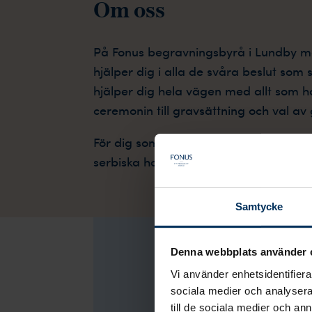
Om oss
På Fonus begravningsbyrå i Lundby möt
hjälper dig i alla de svåra beslut som s
hjälper dig hela vägen med allt som 
ceremonin till gravsättning och val av
För dig som önskar finns möjlighet at
serbiska hos oss.
Samtycke
Denna webbplats använder 
Vi använder enhetsidentifierar
sociala medier och analysera 
till de sociala medier och a