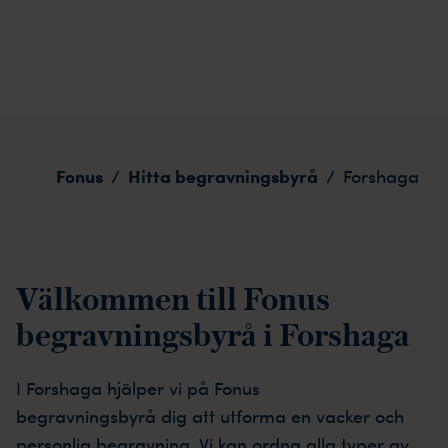
Forshaga
Fonus
Hitta begravningsbyrå
/
/
Forshaga
Välkommen till Fonus
begravningsbyrå i Forshaga
I
Forshaga
hjälper vi på Fonus
begravningsbyrå
dig
att utforma en vacker och
personlig begravning. Vi kan ordna alla typer av