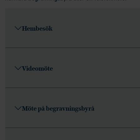
Hembesök
Videomöte
Möte på begravningsbyrå