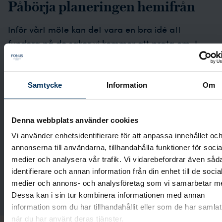
Påbörja planeringen hemifrån
Inför vårt möte kan det vara en bra idé att
fundera på de saker vi kommer att prata om. I
vårt planeringsverktyg kan du se de olika delarna
som vi kommer att gå igenom. Du kan också
påbörja planeringen hemifrån om du vill. Du väljer
Samtycke
Information
Om
själv hur många val du vill göra innan vi ses. Det
som känns lite svårare kan vi göra tillsammans.
Denna webbplats använder cookies
Vi använder enhetsidentifierare för att anpassa innehållet oc
annonserna till användarna, tillhandahålla funktioner för socia
Planera begravning
medier och analysera vår trafik. Vi vidarebefordrar även såd
identifierare och annan information från din enhet till de socia
medier och annons- och analysföretag som vi samarbetar m
Utforma gravsten
Dessa kan i sin tur kombinera informationen med annan
information som du har tillhandahållit eller som de har samlat
när du har använt deras tjänster.