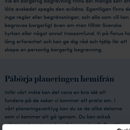
Vid en borgerlig begravning finns det många sätt at
låta avskedet spegla den avlidna. Egentligen finns d
inga regler eller begränsningar, och alla som vill kan
begravas borgerligt även om man tillhör Svenska
kyrkan eller något annat trossamfund. Vi på Fonus h
lång erfarenhet och kan ge dig råd och hjälp för att
skapa en personlig borgerlig begravning.
Påbörja planeringen hemifrån
Inför vårt möte kan det vara en bra idé att
fundera på de saker vi kommer att prata om. I
vårt planeringsverktyg kan du se de olika delarna
som vi kommer att gå igenom. Du kan också
påbörja planeringen hemifrån om du vill. Du väljer