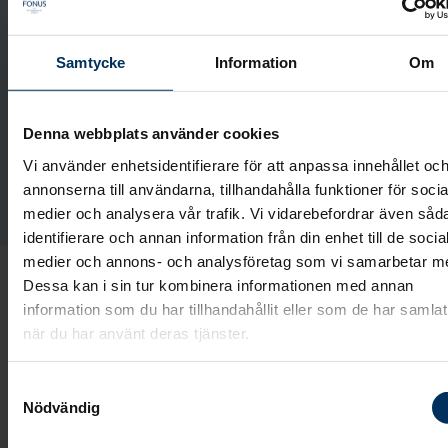
själv hur många val du vill göra innan vi ses. Det
som känns lite svårare kan vi göra tillsammans.
Samtycke
Information
Om
Planera begravning
Denna webbplats använder cookies
Vi använder enhetsidentifierare för att anpassa innehållet oc
Utforma gravsten
annonserna till användarna, tillhandahålla funktioner för socia
medier och analysera vår trafik. Vi vidarebefordrar även såd
identifierare och annan information från din enhet till de socia
medier och annons- och analysföretag som vi samarbetar m
Dessa kan i sin tur kombinera informationen med annan
information som du har tillhandahållit eller som de har samlat
när du har använt deras tjänster.
Samtyckesval
Nödvändig