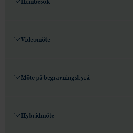
Hembesök
Videomöte
Möte på begravningsbyrå
Hybridmöte