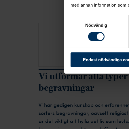
med annan information som du 
Samtyckesval
Nödvändig
Endast nödvändiga co
Vi utformar alla typer
begravningar
Vi har gedigen kunskap och erfarenhe
sorters begravningar, oavsett religiös
är det viktigt att hylla det liv som levts
känna dig som anhörig och få veta mer