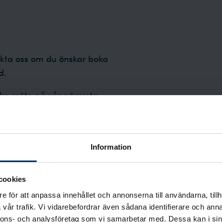
akta oss om du önskar boka
d.
boka möte på vår närmsta
Information
cookies
e för att anpassa innehållet och annonserna till användarna, tillh
vår trafik. Vi vidarebefordrar även sådana identifierare och anna
nnons- och analysföretag som vi samarbetar med. Dessa kan i sin