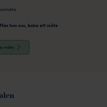
fonmöte
äffas hos oss, boka ett möte
a möte
dalen