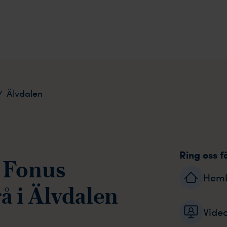
/
Älvdalen
Ring oss f
 Fonus
Hem
å i Älvdalen
Vide