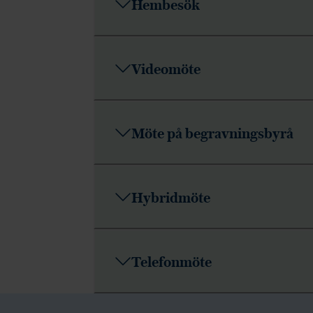
Hembesök
Videomöte
Möte på begravningsbyrå
Hybridmöte
Telefonmöte