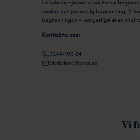
I Älvdalen hjälper vi på Fonus begrav
vacker och personlig begravning. Vi ka
begravningar – borgerliga eller knutn
Kontakta oss:
0248-100 24
alvdalen@fonus.se
Vi f