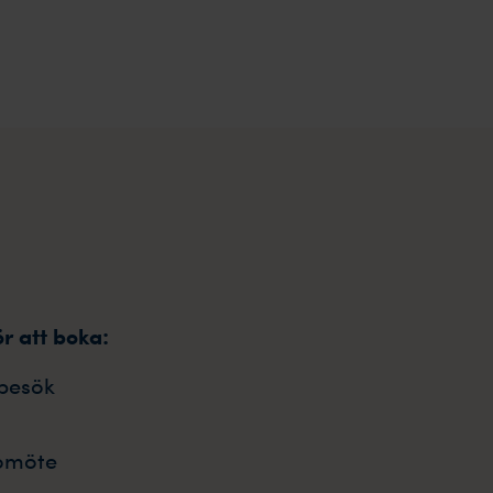
ör att boka:
besök
omöte