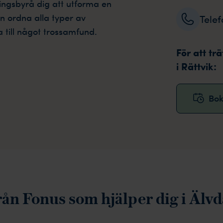
ningsbyrå dig att utforma en
n ordna alla typer av
Tele
a till något trossamfund.
För att tr
i Rättvik:
Bok
rån Fonus som hjälper dig i Älv