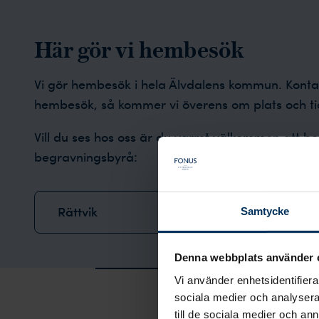
Här gör vi hembesök
Vi gör hembesök i hela Älvdalens kommun. Kont
hembesök, så kommer vi överens om plats och ti
Vill du ses hos oss är du varmt välkommen att 
begravningsbyrå:
Rättvik
Samtycke
Denna webbplats använder 
Hoppa över Trustpilot-recensioner
Vi använder enhetsidentifierar
sociala medier och analysera 
till de sociala medier och a