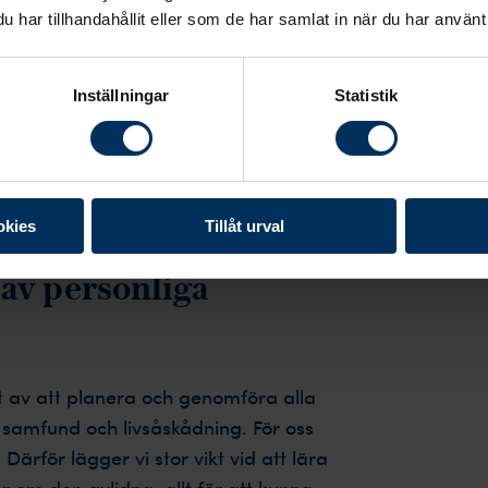
Våra kunder berättar
har tillhandahållit eller som de har samlat in när du har använt 
Inställningar
Statistik
okies
Tillåt urval
 av personliga
t av att planera och genomföra alla
t samfund och livsåskådning. För oss
. Därför lägger vi stor vikt vid att lära
 om den avlidna, allt för att kunna