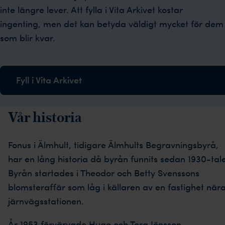
inte längre lever. Att fylla i Vita Arkivet kostar
ingenting, men det kan betyda väldigt mycket för dem
som blir kvar.
Fyll i Vita Arkivet
Vår historia
Fonus i Älmhult, tidigare Älmhults Begravningsbyrå,
har en lång historia då byrån funnits sedan 1930-tale
Byrån startades i Theodor och Betty Svenssons
blomsteraffär som låg i källaren av en fastighet när
järnvägsstationen.
År 1953 förvärvade Hugo och Tora Jönsson