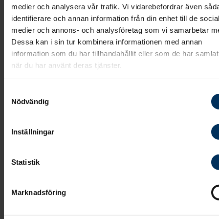
utifrån dina önskemål.
medier och analysera vår trafik. Vi vidarebefordrar även såd
identifierare och annan information från din enhet till de socia
Vi samarbetar också med Anemonen i Älmhult
medier och annons- och analysföretag som vi samarbetar m
gällande blommor. De kan ordna med vackra och
Dessa kan i sin tur kombinera informationen med annan
information som du har tillhandahållit eller som de har samlat
personliga blomsterdekorationer som passar både
när du har använt deras tjänster.
som kondoleanser och till begravningsceremonin.
Samtyckesval
Köpa olika dekorationer och
Nödvändig
tillbehör
Inställningar
Hos Fonus i Älmhult kan du köpa olika dekorationer o
Statistik
tillbehör för att smycka gravplatsen. Vi erbjuder
produkter såsom gravljus, gravlyktor, glaslyktor, vase
planteringslådor och minnesstenar. I vårt sortiment
Marknadsföring
finns även batteridrivna gravljus och gravlyktor sam