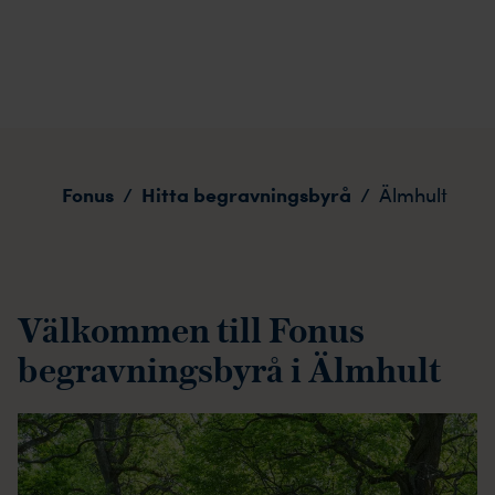
Älmhult
Fonus
Hitta begravningsbyrå
/
/
Älmhult
Välkommen till Fonus
begravningsbyrå i Älmhult