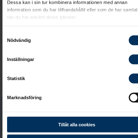
Dessa kan i sin tur kombinera informationen med annan
information som du har tillhandahållit eller som de har samlat
när du har använt deras tjänster.
Moa Heikkilä
Samtyckesval
Nödvändig
Kundrådgivare och Ceremonivärd
Inställningar
0980-168 91
Statistik
Skicka e-post
Marknadsföring
Jag träffar dig gärna här:
Tillåt alla cookies