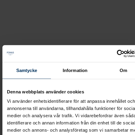
Moa Heikkilä
Fonus
Våra medarbetare
/
/
Moa Heikkilä
Samtycke
Information
Om
Denna webbplats använder cookies
Vi använder enhetsidentifierare för att anpassa innehållet oc
annonserna till användarna, tillhandahålla funktioner för socia
medier och analysera vår trafik. Vi vidarebefordrar även såd
identifierare och annan information från din enhet till de socia
medier och annons- och analysföretag som vi samarbetar m