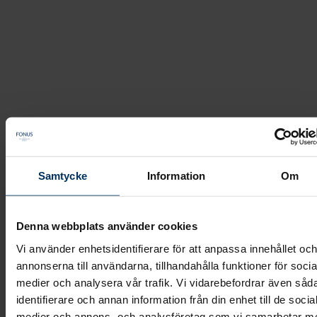
Cecilia Johansson
Fonus
Våra medarbetare
/
/
Cecilia Johansson
Samtycke
Information
Om
Denna webbplats använder cookies
Vi använder enhetsidentifierare för att anpassa innehållet oc
annonserna till användarna, tillhandahålla funktioner för socia
medier och analysera vår trafik. Vi vidarebefordrar även såd
identifierare och annan information från din enhet till de socia
medier och annons- och analysföretag som vi samarbetar m