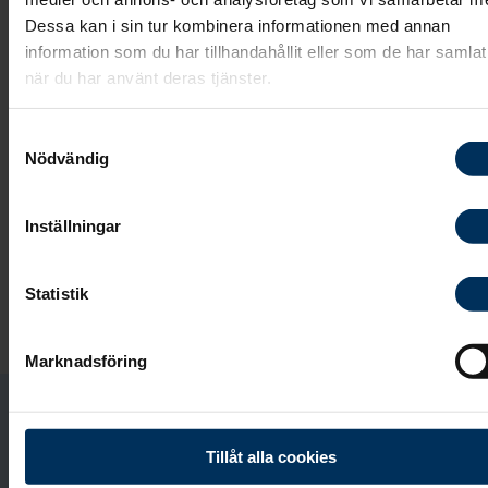
Dessa kan i sin tur kombinera informationen med annan
information som du har tillhandahållit eller som de har samlat
när du har använt deras tjänster.
Samtyckesval
Cecilia Johansson
Nödvändig
Kundrådgivare och Ceremonivärd
Inställningar
031-85 98 11
Statistik
Skicka e-post
Marknadsföring
Jag träffar dig gärna här:
Tillåt alla cookies