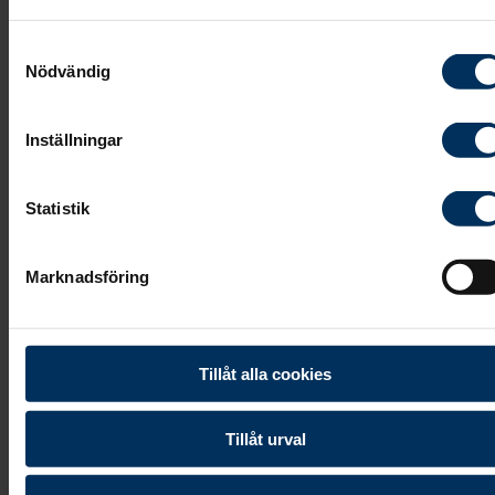
Samtyckesval
Nödvändig
Vita Arkivet
är byggt för webbläsarna:
Chrome, Firefox, Safari och Microsoft Edge.
Inställningar
Statistik
Vanligaste frågorna om vita arkivet:
Marknadsföring
Tillåt alla cookies
Dela
Skriv ut
Tillåt urval