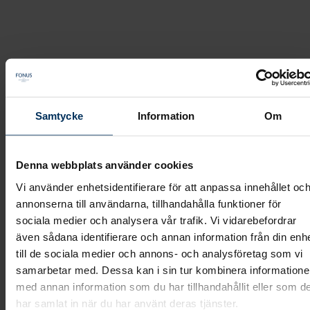
Vilka webbläsare är Vita Arkivet anpassat för?
Samtycke
Information
Om
Fonus
Frågor & Svar
/
/
Vilka webbläsare är Vita Arkivet anpassat för?
Denna webbplats använder cookies
Vi använder enhetsidentifierare för att anpassa innehållet oc
annonserna till användarna, tillhandahålla funktioner för
sociala medier och analysera vår trafik. Vi vidarebefordrar
Vilka webbläsare är Vita
även sådana identifierare och annan information från din enh
till de sociala medier och annons- och analysföretag som vi
Arkivet anpassat för?
samarbetar med. Dessa kan i sin tur kombinera information
med annan information som du har tillhandahållit eller som d
har samlat in när du har använt deras tjänster.