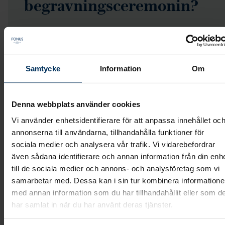
begravningsceremonin?
Samtycke
Information
Om
Om du önskar
direktsända en
begravningsceremoni
kan vi hjälpa till att
undersöka om det är möjligt i den
Denna webbplats använder cookies
ceremonilokal du har valt. Olika lokaler har
Vi använder enhetsidentifierare för att anpassa innehållet oc
olika förutsättningar och vi kan endast
annonserna till användarna, tillhandahålla funktioner för
direktsända ceremonier från de platser där
sociala medier och analysera vår trafik. Vi vidarebefordrar
det är tillåtet och möjligt. Exempelvis tillåter
även sådana identifierare och annan information från din enh
till de sociala medier och annons- och analysföretag som vi
inte vissa församlingar att man sänder
samarbetar med. Dessa kan i sin tur kombinera information
därifrån och ibland är internetuppkopplingen
med annan information som du har tillhandahållit eller som d
begränsad.
har samlat in när du har använt deras tjänster.
När vi direktsänder ceremonin görs det från