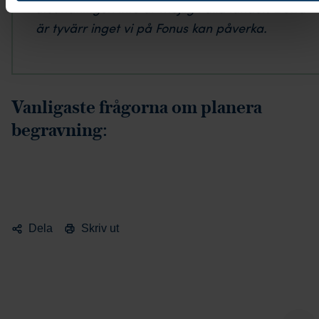
utsändningen inte är möjlig i alla länder. Detta
är tyvärr inget vi på Fonus kan påverka.
Vanligaste frågorna om planera
begravning:
Dela
Skriv ut