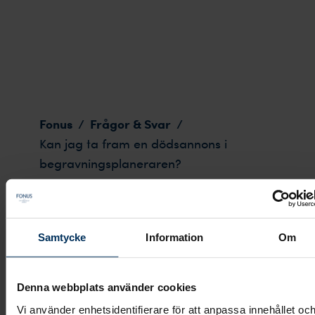
Kan jag ta fram en dödsannons i begravningsplanerar
Fonus
Frågor & Svar
/
/
Kan jag ta fram en dödsannons i
begravningsplaneraren?
Samtycke
Information
Om
Kan jag ta fram en
dödsannons i
Denna webbplats använder cookies
Vi använder enhetsidentifierare för att anpassa innehållet oc