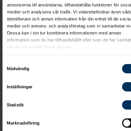
begravningsplaneraren?
annonserna till användarna, tillhandahålla funktioner för socia
medier och analysera vår trafik. Vi vidarebefordrar även såd
identifierare och annan information från din enhet till de socia
medier och annons- och analysföretag som vi samarbetar m
Dessa kan i sin tur kombinera informationen med annan
information som du har tillhandahållit eller som de har samlat
Det finns väldigt många val att ta ställning till
när du har använt deras tjänster.
när en
dödsannons
ska utformas. I
begravningsplaneraren
får du information om
Samtyckesval
vad som brukar finns med i en dödsannons så
Nödvändig
att du kan börja fundera på vad du har för
önskemål. Vid vårt möte går vi sedan igenom
Inställningar
önskemålen och hjälper till att färdigställa
dödsannonsen.
Statistik
Marknadsföring
Boka möte med oss