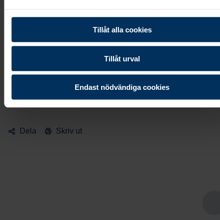
Tillåt alla cookies
Vanligaste frågorna om
begravningsplaneraren:
Tillåt urval
Endast nödvändiga cookies
Dela
Skriv ut