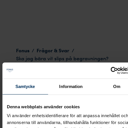
Ska jag bära vit slips på begravningen?
Fonus
Frågor & Svar
/
/
Ska jag bära vit slips på begravningen?
Samtycke
Information
Om
Ska jag bära vit slips på
Denna webbplats använder cookies
begravningen?
Vi använder enhetsidentifierare för att anpassa innehållet oc
annonserna till användarna, tillhandahålla funktioner för socia