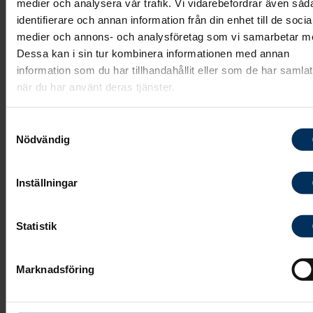
medier och analysera vår trafik. Vi vidarebefordrar även såd
identifierare och annan information från din enhet till de socia
medier och annons- och analysföretag som vi samarbetar m
Dessa kan i sin tur kombinera informationen med annan
De som är närmast anhöriga har vit slips, de
information som du har tillhandahållit eller som de har samlat
andra har svart. Närmast anhörig är man om
när du har använt deras tjänster.
man känner sig som det, men vanligtvis
brukar det vara den närmaste familjen. Om
Samtyckesval
du inte har någon vit slips går det precis lika
Nödvändig
bra med en svart. Regeln finns bara för att de
andra gästerna ska känna igen vilka som
Inställningar
tillhör den närmaste familjen.
Statistik
Läs mer om begravningskläder
Marknadsföring