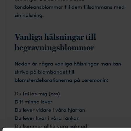
kondoleansblommor till dem tillsammans med
sin hälsning.
Vanliga hälsningar till
begravningsblommor
Nedan är några vanliga hälsningar man kan
skriva på blombandet till
blomsterdekorationerna på ceremonin:
Du fattas mig (oss)
Ditt minne lever
Du lever vidare i våra hjärtan
Du lever kvar i våra tankar
Du kommer alltid vara saknad