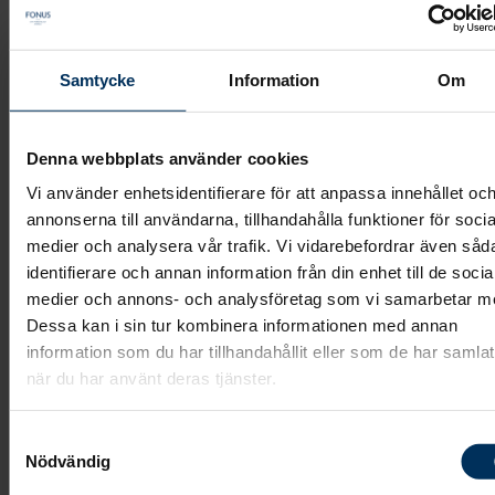
En (min, vår) sista hälsning
Ett (mitt, vårt) sista farväl
Samtycke
Information
Om
Ett (mitt, vårt) sista tack och farväl
En sista hyllning
Denna webbplats använder cookies
Fridfull vila
Vi använder enhetsidentifierare för att anpassa innehållet oc
Frid över ditt minne
annonserna till användarna, tillhandahålla funktioner för socia
medier och analysera vår trafik. Vi vidarebefordrar även såd
I ljust minne bevarad
identifierare och annan information från din enhet till de socia
Jag (vi) kommer aldrig att glömma dig
medier och annons- och analysföretag som vi samarbetar m
Jag kommer alltid att minnas dig
Dessa kan i sin tur kombinera informationen med annan
information som du har tillhandahållit eller som de har samlat
Tack och farväl
när du har använt deras tjänster.
Tack för allt
Tack för din kärlek och omsorg
Samtyckesval
Tack för allt du gav
Nödvändig
Tack för den tid vi fick tillsammans