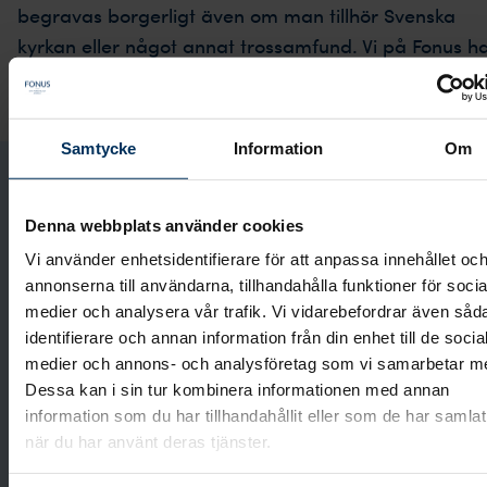
begravas borgerligt även om man tillhör Svenska
kyrkan eller något annat trossamfund. Vi på Fonus h
lång erfarenhet och kan ge dig råd och hjälp för att
skapa en personlig borgerlig begravning.
Samtycke
Information
Om
Påbörja planeringen hemifrån
Denna webbplats använder cookies
Vi använder enhetsidentifierare för att anpassa innehållet oc
Inför vårt möte kan det vara en bra idé att
annonserna till användarna, tillhandahålla funktioner för socia
fundera på de saker vi kommer att prata om. I
medier och analysera vår trafik. Vi vidarebefordrar även såd
vårt planeringsverktyg kan du se de olika delarna
identifierare och annan information från din enhet till de socia
som vi kommer att gå igenom. Du kan också
medier och annons- och analysföretag som vi samarbetar m
påbörja planeringen hemifrån om du vill. Du väljer
Dessa kan i sin tur kombinera informationen med annan
själv hur många val du vill göra innan vi ses. Det
information som du har tillhandahållit eller som de har samlat
när du har använt deras tjänster.
som känns lite svårare kan vi göra tillsammans.