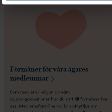
Förmåner för våra ägares
medlemmar
Som medlem i någon av våra
ägarorganisationer har du rätt till förmåner hos
oss. Medlemsförmånerna kan utnyttjas om