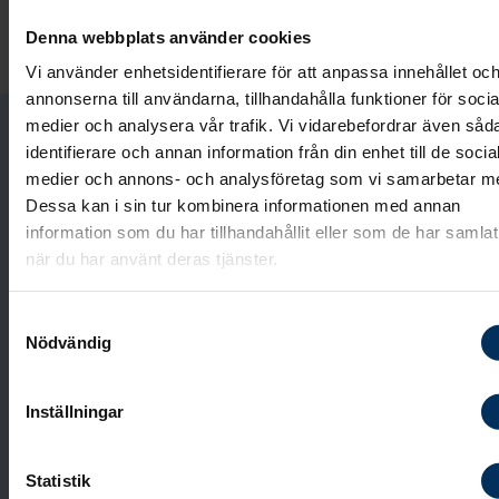
ceremoni. Hon kan ge råd och hjälpa till att skapa e
Denna webbplats använder cookies
personlig begravning.
Vi använder enhetsidentifierare för att anpassa innehållet oc
annonserna till användarna, tillhandahålla funktioner för socia
medier och analysera vår trafik. Vi vidarebefordrar även såd
identifierare och annan information från din enhet till de socia
Påbörja planeringen hemifrån
medier och annons- och analysföretag som vi samarbetar m
Dessa kan i sin tur kombinera informationen med annan
Inför vårt möte kan det vara en bra idé att
information som du har tillhandahållit eller som de har samlat
fundera på de saker vi kommer att prata om. I
när du har använt deras tjänster.
vårt planeringsverktyg kan du se de olika delarna
som vi kommer att gå igenom. Du kan också
Samtyckesval
påbörja planeringen hemifrån om du vill. Du väljer
Nödvändig
själv hur många val du vill göra innan vi ses. Det
som känns lite svårare kan vi göra tillsammans.
Inställningar
Statistik
Planera begravning