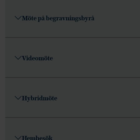
Möte på begravningsbyrå
Videomöte
Hybridmöte
Hembesök