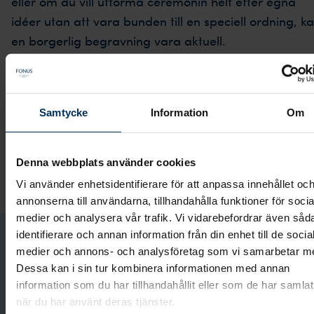
eller om du vill utforma ceremonin helt efter egna
idéer utan att vara bunden till en speciell ordning, k
en borgerlig begravning vara aktuell.
Vid en borgerlig begravning finns det många sätt at
låta avskedet spegla den avlidna. Egentligen finns d
inga regler eller begränsningar, och alla som vill kan
Samtycke
Information
Om
begravas borgerligt även om man tillhör Svenska
kyrkan eller något annat trossamfund. Vi på Fonus h
Denna webbplats använder cookies
lång erfarenhet och kan ge dig råd och hjälp för att
Vi använder enhetsidentifierare för att anpassa innehållet oc
skapa en personlig borgerlig begravning.
annonserna till användarna, tillhandahålla funktioner för socia
medier och analysera vår trafik. Vi vidarebefordrar även såd
identifierare och annan information från din enhet till de socia
Påbörja planeringen hemifrån
medier och annons- och analysföretag som vi samarbetar m
Dessa kan i sin tur kombinera informationen med annan
information som du har tillhandahållit eller som de har samlat
Inför vårt möte kan det vara en bra idé att
när du har använt deras tjänster.
fundera på de saker vi kommer att prata om. I