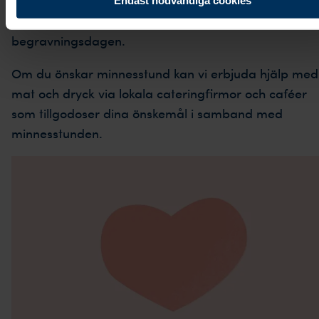
lokala florister. De kan erbjuda att blommorna
levereras direkt till den aktuella begravningen på
begravningsdagen.
Om du önskar minnesstund kan vi erbjuda hjälp med
mat och dryck via lokala cateringfirmor och caféer
som tillgodoser dina önskemål i samband med
minnesstunden.