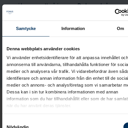
som vi kommer att gå igenom. Du kan också
påbörja planeringen hemifrån om du vill. Du väljer
själv hur många val du vill göra innan vi ses. Det
som känns lite svårare kan vi göra tillsammans.
Samtycke
Information
Om
Denna webbplats använder cookies
Planera begravning
Vi använder enhetsidentifierare för att anpassa innehållet oc
annonserna till användarna, tillhandahålla funktioner för socia
Utforma gravsten
medier och analysera vår trafik. Vi vidarebefordrar även såd
identifierare och annan information från din enhet till de socia
medier och annons- och analysföretag som vi samarbetar m
Dessa kan i sin tur kombinera informationen med annan
information som du har tillhandahållit eller som de har samlat
när du har använt deras tjänster.
Samtyckesval
Nödvändig