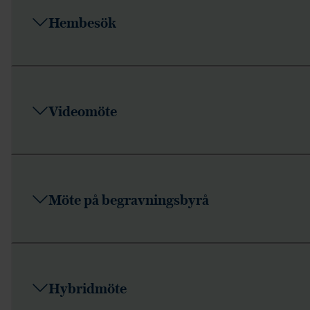
Hembesök
Videomöte
Möte på begravningsbyrå
Hybridmöte