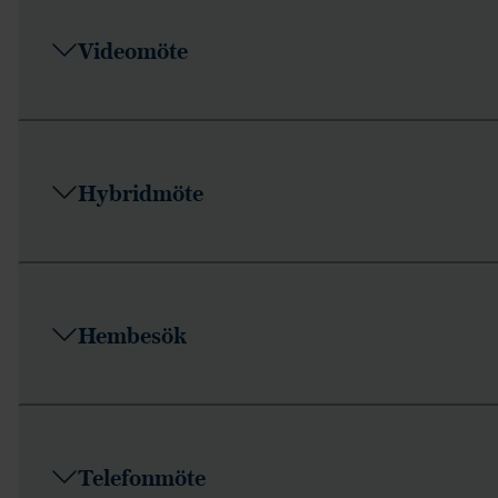
Videomöte
Hybridmöte
Hembesök
Telefonmöte