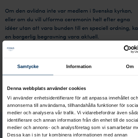
Om den avlidna inte var medlem i Svenska kyrkan,
eller om du vill utforma ceremonin helt efter egna
idéer utan att vara bunden till en speciell ordning, k
en borgerlig begravning vara aktuell.
Vid en borgerlig begravning finns det många sätt at
låta avskedet spegla den avlidna. Egentligen finns d
Samtycke
Information
Om
inga regler eller begränsningar, och alla som vill kan
begravas borgerligt även om man tillhör Svenska
kyrkan eller något annat trossamfund. Vi på Fonus h
Denna webbplats använder cookies
lång erfarenhet och kan ge dig råd och hjälp för att
Vi använder enhetsidentifierare för att anpassa innehållet oc
skapa en personlig borgerlig begravning.
annonserna till användarna, tillhandahålla funktioner för socia
medier och analysera vår trafik. Vi vidarebefordrar även såd
identifierare och annan information från din enhet till de socia
medier och annons- och analysföretag som vi samarbetar m
Påbörja planeringen hemifrån
Dessa kan i sin tur kombinera informationen med annan