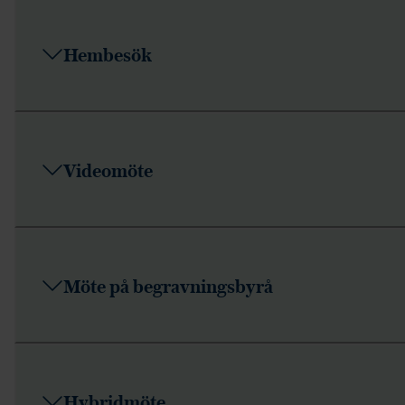
Hembesök
Videomöte
Möte på begravningsbyrå
Hybridmöte