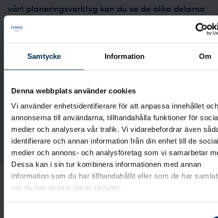
vårt planeringsverktyg kan du se de olika delarna
som vi kommer att gå igenom. Du kan också
påbörja planeringen hemifrån om du vill. Du väljer
själv hur många val du vill göra innan vi ses. Det
Samtycke
Information
Om
som känns lite svårare kan vi göra tillsammans.
Denna webbplats använder cookies
Planera begravning
Vi använder enhetsidentifierare för att anpassa innehållet oc
annonserna till användarna, tillhandahålla funktioner för socia
medier och analysera vår trafik. Vi vidarebefordrar även såd
Utforma gravsten
identifierare och annan information från din enhet till de socia
medier och annons- och analysföretag som vi samarbetar m
Dessa kan i sin tur kombinera informationen med annan
information som du har tillhandahållit eller som de har samlat
när du har använt deras tjänster.
Samtyckesval