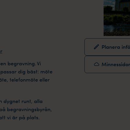
Planera inf
r
 en begravning. Vi
Minnessido
passar dig bäst: möte
te, telefonmöte eller
n dygnet runt, alla
s på begravningsbyrån,
tt vi är på plats.