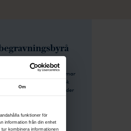
s begravningsbyrå
r
sbyrå i centrala Hallstahammar
hammar. Vi gör även hembesök
Om
 upp orterna Strömsholm i söder
rsbo i norr och Surahammar.
andahålla funktioner för
n information från din enhet
 tur kombinera informationen