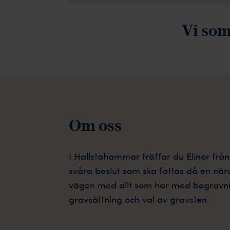
Vi som
Om oss
I Hallstahammar träffar du Elinor
frå
svåra beslut som ska fattas då en nära 
vägen med allt som har med begravning
gravsättning och val av gravsten.