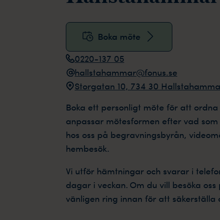
Boka möte
0220-137 05
hallstahammar@fonus.se
Storgatan 10, 734 30 Hallstahamma
Boka ett personligt möte för att ordna
anpassar mötesformen efter vad som 
hos oss på begravningsbyrån, videomö
hembesök.
Vi utför hämtningar och svarar i telefo
dagar i veckan. Om du vill besöka os
vänligen ring innan för att säkerställa a