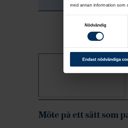
med annan information som du 
Hoppa över Trustpilot-recensioner
Samtyckesval
Nödvändig
Endast nödvändiga co
Möte på ett sätt som p