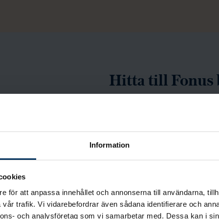
Hitta till Fonu
i Hallstahamma
Du hittar Fonus begravning
på Storgatan 10 i Hallsta
Information
om du så önskar. Vi täcker
via Kolbäck, Ramnäs till Vi
cookies
e för att anpassa innehållet och annonserna till användarna, tillh
Vägbeskrivning
vår trafik. Vi vidarebefordrar även sådana identifierare och anna
nnons- och analysföretag som vi samarbetar med. Dessa kan i sin