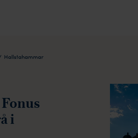
/
Hallstahammar
 Fonus
å i