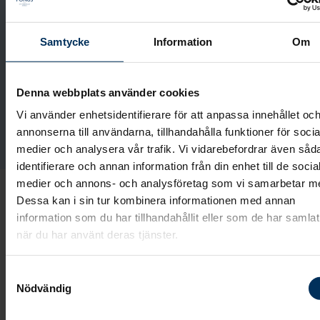
själv hur många val du vill göra innan vi ses. Det
som känns lite svårare kan vi göra tillsammans.
Samtycke
Information
Om
Planera begravning
Denna webbplats använder cookies
Vi använder enhetsidentifierare för att anpassa innehållet oc
Utforma gravsten
annonserna till användarna, tillhandahålla funktioner för socia
medier och analysera vår trafik. Vi vidarebefordrar även såd
identifierare och annan information från din enhet till de socia
medier och annons- och analysföretag som vi samarbetar m
Dessa kan i sin tur kombinera informationen med annan
information som du har tillhandahållit eller som de har samlat
när du har använt deras tjänster.
Samtyckesval
Nödvändig