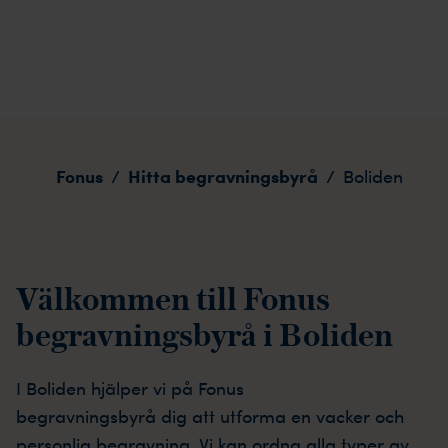
Boliden
Fonus
Hitta begravningsbyrå
/
/
Boliden
Välkommen till Fonus
begravningsbyrå i Boliden
I
Boliden
hjälper vi på Fonus
begravningsbyrå
dig
att utforma en vacker och
personlig begravning. Vi kan ordna alla typer av