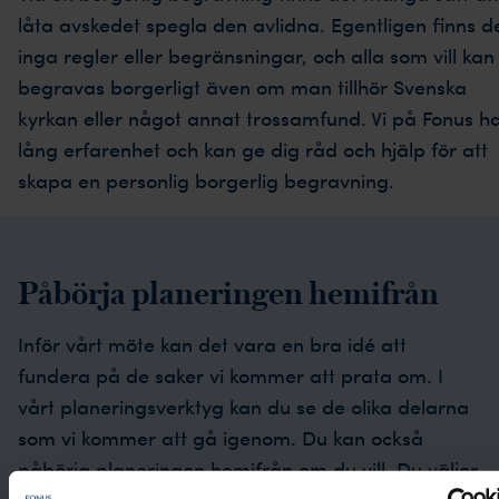
låta avskedet spegla den avlidna. Egentligen finns d
inga regler eller begränsningar, och alla som vill kan
begravas borgerligt även om man tillhör Svenska
kyrkan eller något annat trossamfund. Vi på Fonus h
lång erfarenhet och kan ge dig råd och hjälp för att
skapa en personlig borgerlig begravning.
Påbörja planeringen hemifrån
Inför vårt möte kan det vara en bra idé att
fundera på de saker vi kommer att prata om. I
vårt planeringsverktyg kan du se de olika delarna
som vi kommer att gå igenom. Du kan också
påbörja planeringen hemifrån om du vill. Du väljer