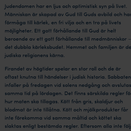
Judendomen har en ljus och optimistisk syn på livet.
Människan är skapad av Gud till Guds avbild och ha
förmåga till kärlek, en fri vilja och en tro på livets
möjligheter. Ett gott förhållande till Gud är helt
beroende av ett gott förhållande till medmänniskor 
det dubbla kärleksbudet. Hemmet och familjen är d
judiska religionens kärna.
Firandet av högtider spelar en stor roll och de är
oftast knutna till händelser i judisk historia. Sabbaten
infaller på fredagen vid solens nedgång och avsluta
samma tid på lördagen. Det finns särskilda regler fö
hur maten ska tillagas. Kött från gris, skaldjur och
blodmat är inte tillåtna. Kött och mjölkprodukter får
inte förekomma vid samma måltid och köttet ska
slaktas enligt bestämda regler. Eftersom alla inte föl