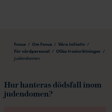
Judendomen
Fonus
Om Fonus
Våra initiativ
/
/
/
För vårdpersonal
Olika trosinriktningar
/
/
Judendomen
Hur hanteras dödsfall inom
judendomen?