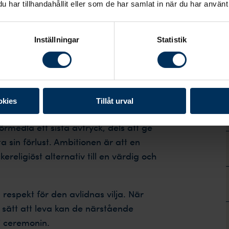
har tillhandahållit eller som de har samlat in när du har använt 
ler annat som man vet att den avlidna
dna i kistan. Möjlighet till visning och
Inställningar
Statistik
kas.
i
okies
Tillåt urval
ceremoni är dels att lyfta fram den
örmedla ett sista avtryck, dels att ge
 sin förlust. Ambitionen är att en
religiöst alternativ till en värdig och
respekt för den avlidnas vilja. När
sätt att leva kan de närstående
i ceremonin.