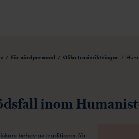
iv
För vårdpersonal
Olika trosinriktningar
/
/
/
Huma
ödsfall inom Humanis
iskors behov av traditioner för