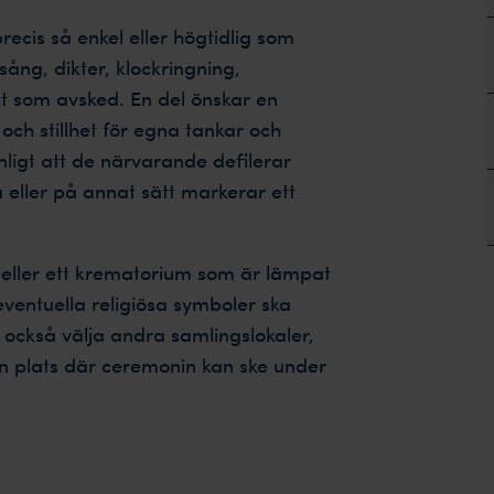
cis så enkel eller högtidlig som
ång, dikter, klockringning,
t som avsked. En del önskar en
ch stillhet för egna tankar och
igt att de närvarande defilerar
 eller på annat sätt markerar ett
l eller ett krematorium som är lämpat
eventuella religiösa symboler ska
 också välja andra samlingslokaler,
n plats där ceremonin kan ske under