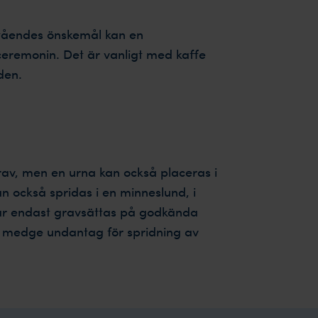
ståendes önskemål kan en
ceremonin. Det är vanligt med kaffe
den.
grav, men en urna kan också placeras i
n också spridas i en minneslund, i
a får endast gravsättas på godkända
n medge undantag för spridning av