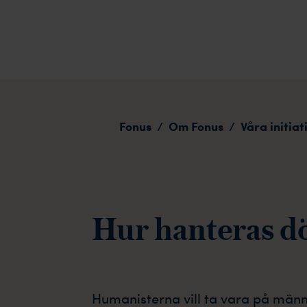
Humanisterna
Fonus
Om Fonus
Våra initiat
/
/
Hur hanteras d
Humanisterna vill ta vara på männ