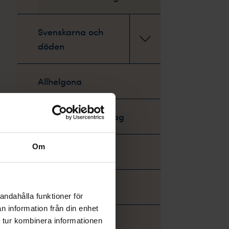
Svenskarna och
döden
Allhelgona
Alla djurhelgons dag
Om
Dödsotyst
Tröstedjur
andahålla funktioner för
n information från din enhet
Juleljus
 tur kombinera informationen