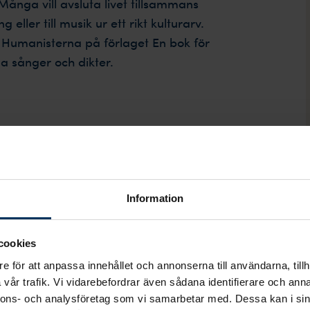
ånga vill avsluta livet tillsammans
ller till musik ur ett rikt kulturarv.
 Humanisterna på förlaget En bok för
iga sånger och dikter.
mål. I övrigt accepteras svenska
ller obduktion, balsamering och
Information
cookies
e för att anpassa innehållet och annonserna till användarna, tillh
vår trafik. Vi vidarebefordrar även sådana identifierare och anna
respekteras. Den avlidna kan kläs i
nnons- och analysföretag som vi samarbetar med. Dessa kan i sin
annat som symboliserar personens sätt