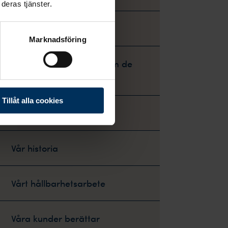
deras tjänster.
Minneshjälpen
Marknadsföring
De första orden om de
sista
Tillåt alla cookies
Barnboken Stig
Vår historia
Vårt hållbarhetsarbete
Våra kunder berättar