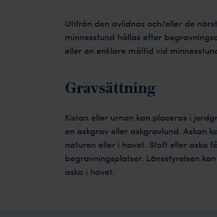
Utifrån den avlidnas och/eller de när
minnesstund hållas efter begravnings
eller en enklare måltid vid minnesstun
Gravsättning
Kistan eller urnan kan placeras i jord
en askgrav eller askgravlund. Askan ka
naturen eller i havet. Stoft eller ask
begravningsplatser. Länsstyrelsen ka
aska i havet.