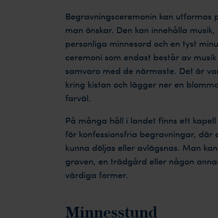
Begravningsceremonin kan utformas pre
man önskar. Den kan innehålla musik, s
personliga minnesord och en tyst minu
ceremoni som endast består av musik o
samvaro med de närmaste. Det är vanl
kring kistan och lägger ner en blomma
farväl.
På många håll i landet finns ett kapel
för konfessionsfria begravningar, där 
kunna döljas eller avlägsnas. Man kan
graven, en trädgård eller någon anna
värdiga former.
Minnesstund