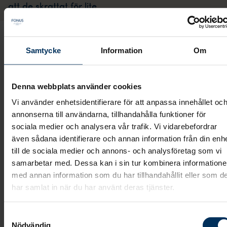
att de skrattat för lite.
En ny undersökning från Fonus och Kantar Sifo visar
Samtycke
Information
Om
att 1 av 5 svenskar är rädda för att på dödsbädden
ångra att de skrattat för lite. Undersökning visar ock
att unga, 18-39 år, är mer oroliga än snittet, närmar
Denna webbplats använder cookies
1 av 4 bär på oron. Hos äldre +60 år är siffran
Vi använder enhetsidentifierare för att anpassa innehållet oc
betydligt lägre. Där är det bara drygt 1 av 10 som
annonserna till användarna, tillhandahålla funktioner för
sociala medier och analysera vår trafik. Vi vidarebefordrar
känner oro.
även sådana identifierare och annan information från din enh
- Vi kan förstås inte veta varför men kanske har det
till de sociala medier och annons- och analysföretag som vi
samarbetar med. Dessa kan i sin tur kombinera information
med livserfarenhet att göra. Om du levt länge är
med annan information som du har tillhandahållit eller som d
sannolikheten stor att du gjort många val i syfte att
har samlat in när du har använt deras tjänster.
må bättre och vara gladare. Samtidigt har du en
tydligare bild av hur livet faktiskt har blivit, säger
Samtyckesval
Peter Göransson, Marknadschef på Fonus.
Nödvändig