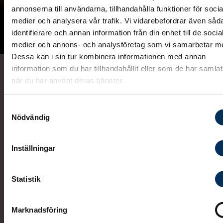
annonserna till användarna, tillhandahålla funktioner för socia
medier och analysera vår trafik. Vi vidarebefordrar även såd
identifierare och annan information från din enhet till de socia
medier och annons- och analysföretag som vi samarbetar m
Dessa kan i sin tur kombinera informationen med annan
information som du har tillhandahållit eller som de har samlat
Köp ett minnesarmband hos
när du har använt deras tjänster.
närmsta
begravningsbyrå
Samtyckesval
Nödvändig
Fonus minnesarmband är ett fint sätt att minnas den
Inställningar
som inte längre finns med oss. Armbandet
symboliserar att minnena kommer finnas för evigt,
även om den man saknar inte längre gör det. Smyck
Statistik
är unisex och kan bäras av dig själv eller någon ann
som är i sorg. Välkommen in till din närmsta
Marknadsföring
begravningsbyrå för att köpa ett minnesarmband.