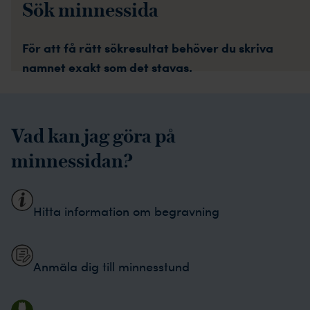
Sök minnessida
För att få rätt sökresultat behöver du skriva
namnet exakt som det stavas.
För att se minnessidan där du bland annat kan
anmäla dig till minnesstund, klicka på ikonen
Vad kan jag göra på
Minnessida.
minnessidan?
Hitta information om begravning
Anmäla dig till minnesstund